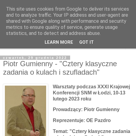
This site uses cookies from Google to deliver its services
and to analyze traffic. Your IP address and user-agent are
shared with Google along with performance and security
metrics to ensure quality of service, generate usage
statistics, and to detect and address abuse.
LEARN MORE
GOT IT
▼
czwartek, 29 grudnia 2022
Piotr Gumienny - "Cztery klasyczne
zadania o kulach i szufladach"
Warsztaty podczas XXXI Krajowej
Konferencji SNM w Łodzi, 10-13
lutego 2023 roku
Prowadzący: Piotr Gumienny
Reprezentuje:
OE Pazdro
Temat:
"Cztery klasyczne zadania