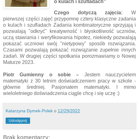
o kulach i szufladach"
Czego dotyczą zajęcia:
W
pierwszej części zajęć przypomnę cztery klasyczne zadania
o kulach i szufladach Zadania kombinatoryczne sprzyjają i
pozwalają "odkryć" kreatywność i błyskotliwość uczniów,
uczą stawiania i weryfikowania hipotez, niekiedy pozwalają
pokazać uczniowi swój "nietypowy" sposób rozwiązania.
Czasami pozwalają pokazać rozwiązanie zupełnie innych
zadań. W drugiej części spotkania porozmawiamy o Nowej
Maturze 2023.
Piotr Gumienny
o sobie
–
Jestem nauczycielem
matematyki z 30 letnim doświadczeniem pracy w szkole -
głównie średniej. Pasjonatem matematyki. I mimo
wieloletniego doświadczenia ciągle chcę i się uczę :)
Katarzyna Dymek-Polek
o
12/29/2022
Udostępnij
Brak komentarzy: