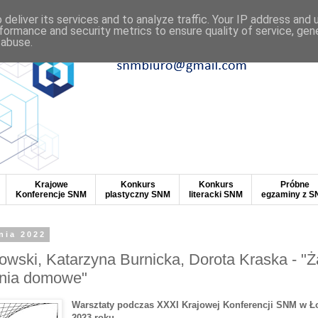
deliver its services and to analyze traffic. Your IP address and
formance and security metrics to ensure quality of service, ge
 abuse.
Krajowe
Konkurs
Konkurs
Próbne
Konferencje SNM
plastyczny SNM
literacki SNM
egzaminy z 
nia 2022
wski, Katarzyna Burnicka, Dorota Kraska - "Ża
enia domowe"
Warsztaty podczas XXXI Krajowej Konferencji SNM w Ło
2023 roku