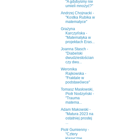
"A gdybyśmy nie
umieli mnożyć?"
Andrzej Chojnacki -
"Kostka Rubika w
matematyce"
Grażyna
Karczyńska -
"Matematyka w
projektach Eras...
Joanna Stasch -
"Diabelski
dwudziestościan
czy dwu...
Weronika
Rajkowska -
"Fraktale w
podstawówce"
Tomasz Masłowski,
Piotr Nodzyński -
"Trauma
matema...
Adam Makowski -
"Matura 2023 na
ostatniej prostej
...
Piotr Gumienny -
"Cztery
klasyczne