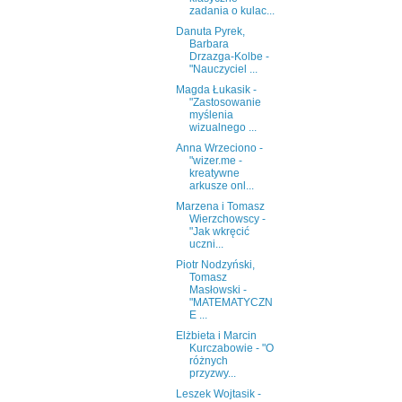
zadania o kulac...
Danuta Pyrek,
Barbara
Drzazga-Kolbe -
"Nauczyciel ...
Magda Łukasik -
"Zastosowanie
myślenia
wizualnego ...
Anna Wrzeciono -
"wizer.me -
kreatywne
arkusze onl...
Marzena i Tomasz
Wierzchowscy -
"Jak wkręcić
uczni...
Piotr Nodzyński,
Tomasz
Masłowski -
"MATEMATYCZN
E ...
Elżbieta i Marcin
Kurczabowie - "O
różnych
przyzwy...
Leszek Wojtasik -