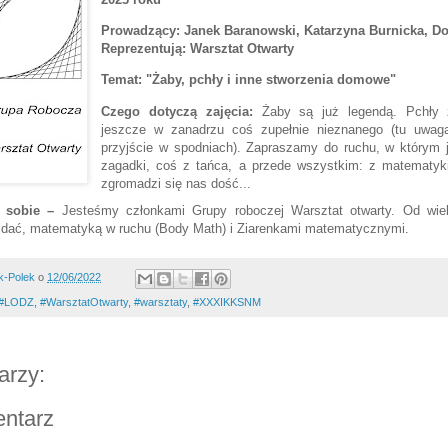
Prowadzący: Janek Baranowski, Katarzyna Burnicka, Do
Reprezentują: Warsztat Otwarty
Temat:
"Żaby, pchły i inne stworzenia domowe"
Czego dotyczą zajęcia:
Żaby są już legendą. Pchły 
jeszcze w zanadrzu coś zupełnie nieznanego (tu uwag
przyjście w spodniach). Zapraszamy do ruchu, w którym j
zagadki, coś z tańca, a przede wszystkim: z matematyk
zgromadzi się nas dość...
sobie
–
Jesteśmy członkami Grupy roboczej Warsztat otwarty. Od wiel
idać, matematyką w ruchu (Body Math) i Ziarenkami matematycznymi.
k-Polek
o
12/06/2022
#LODZ
,
#WarsztatOtwarty
,
#warsztaty
,
#XXXIKKSNM
arzy:
entarz