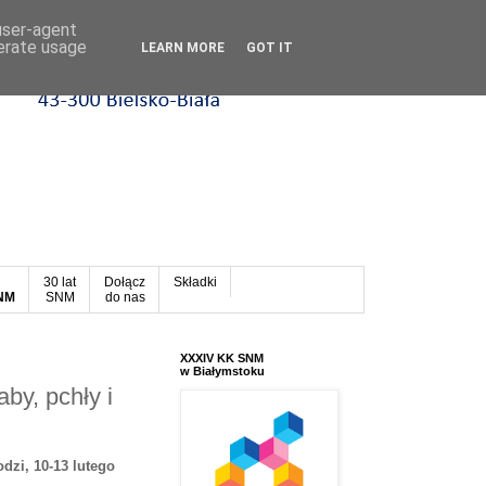
 user-agent
nerate usage
LEARN MORE
GOT IT
30 lat
Dołącz
Składki
SNM
SNM
do nas
XXXIV KK SNM
w Białymstoku
by, pchły i
dzi, 10-13 lutego