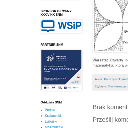
SPONSOR GŁÓWNY
XXXIV KK SNM
PARTNER SNM
Warsztat Otwarty
o 
matematyką, którą w
Autor:
Katarzyna Dyme
Etykiety:
#konferencja
,
Oddziały SNM
Brak koment
Bielski
Krakowski
Prześlij kom
Lubuski
Mazowiecki