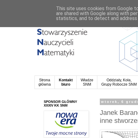
This site uses cookies from Google to 
are shared with Google along with per
statistics, and to detect and address
Strona
Kontakt
Władze
Oddziały, Koła,
główna
biuro
SNM
Grupy Robocze SNM
SPONSOR GŁÓWNY
wtorek, 6 grud
XXXIV KK SNM
Janek Barano
inne stworz