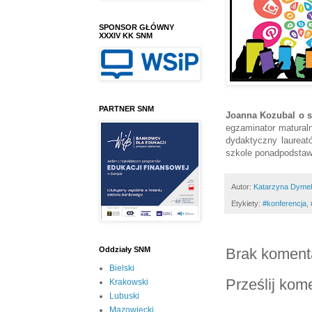
SPONSOR GŁÓWNY
XXXIV KK SNM
PARTNER SNM
Joanna Kozubal
o s
egzaminator matura
dydaktyczny laureat
szkole ponadpodstaw
Autor:
Katarzyna Dyme
Etykiety:
#konferencja
,
Brak koment
Oddziały SNM
Bielski
Prześlij kom
Krakowski
Lubuski
Mazowiecki