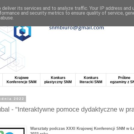
deliver its services and to analyze traffic. Your IP address and
formance and security metrics to ensure quality of service, ge
 abuse.
Krajowe
Konkurs
Konkurs
Próbne
Konferencje SNM
plastyczny SNM
literacki SNM
egzaminy z 
udnia 2022
bal - "Interaktywne pomoce dydaktyczne w pr
Warsztaty podczas XXXI Krajowej Konferencji SNM w Ło
2023 roku