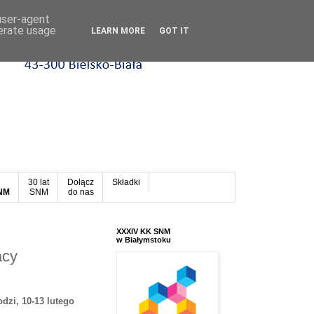
 user-agent
nerate usage
LEARN MORE
GOT IT
30 lat
Dołącz
Składki
SNM
SNM
do nas
XXXIV KK SNM
w Białymstoku
acy
dzi, 10-13 lutego