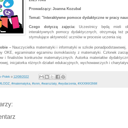
Prowadzący: Joanna Kozubal
Temat:
"Interaktywne pomoce dydaktyczne w pracy nauc
Czego dotyczą zajęcia:
Uczestnicy będą mieli ok
interaktywnych pomocy dydaktycznych, otrzymają też pr
stymulujące aktywność uczniów w procesie uczenia się.
obie
–
Nauczycielka matematyki i informatyki w szkole ponadpodstawowej,
lny OKE, egzaminator egzaminu ósmoklasisty z matematyki. Członek zarz
ów i finalistów konkursów matematycznych. Autorka materiałów dydaktyc
owej, inicjatorka różnych działań edukacyjnych, wychowawczych i charytaty
k-Polek
o
12/08/2022
#LODZ
,
#‎matematyka‬
,
#snm
,
#warsztaty
,
#wydarzenia
,
#XXXIKKSNM
arzy:
entarz