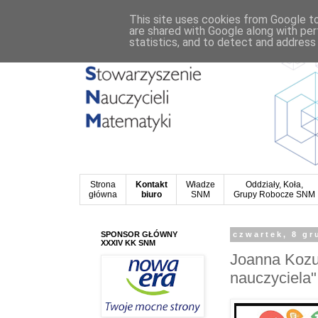
This site uses cookies from Google to 
are shared with Google along with per
statistics, and to detect and address
Strona
Kontakt
Władze
Oddziały, Koła,
główna
biuro
SNM
Grupy Robocze SNM
SPONSOR GŁÓWNY
czwartek, 8 gr
XXXIV KK SNM
Joanna Kozu
nauczyciela"