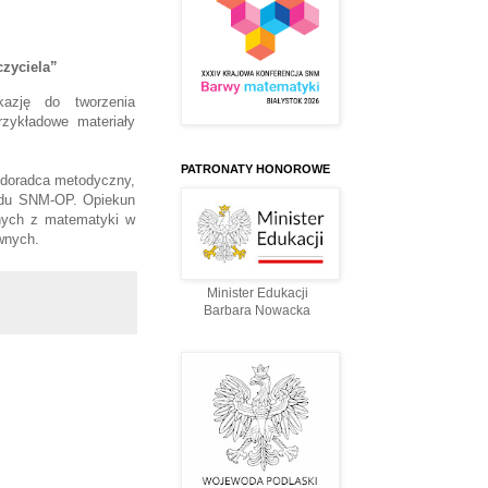
zyciela”
azję do tworzenia
zykładowe materiały
PATRONATY HONOROWE
 doradca metodyczny,
ądu SNM-OP. Opiekun
znych z matematyki w
wnych.
Minister Edukacji
Barbara Nowacka