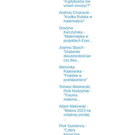
"A gdybyśmy nie
umieli mnożyć?"
Andrzej Chojnacki -
"Kostka Rubika w
matematyce"
Grażyna
Karczyńska -
"Matematyka w
projektach Eras...
Joanna Stasch -
"Diabelski
dwudziestościan
czy dwu...
Weronika
Rajkowska -
"Fraktale w
podstawówce"
Tomasz Masłowski,
Piotr Nodzyński -
"Trauma
matema...
Adam Makowski -
"Matura 2023 na
ostatniej prostej
...
Piotr Gumienny -
"Cztery
klasyczne