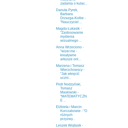
zadania o kulac...
Danuta Pyrek,
Barbara
Drzazga-Kolbe -
"Nauczyciel ...
Magda Łukasik -
"Zastosowanie
myślenia
wizualnego ...
Anna Wrzeciono -
"wizer.me -
kreatywne
arkusze onl...
Marzena i Tomasz
Wierzchowscy -
"Jak wkręcić
uczni...
Piotr Nodzyński,
Tomasz
Masłowski -
"MATEMATYCZN
E ...
Elżbieta i Marcin
Kurczabowie - "O
różnych
przyzwy...
Leszek Wojtasik -