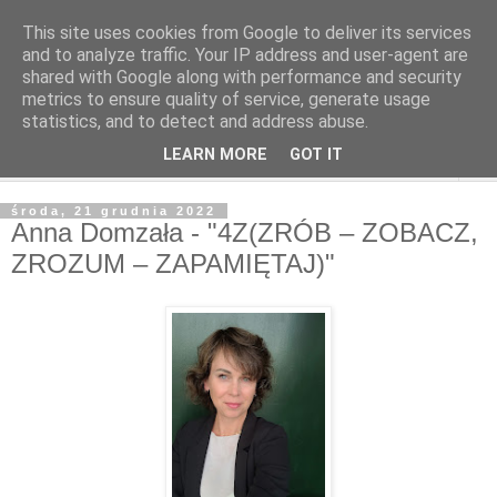
This site uses cookies from Google to deliver its services
and to analyze traffic. Your IP address and user-agent are
shared with Google along with performance and security
metrics to ensure quality of service, generate usage
statistics, and to detect and address abuse.
LEARN MORE
GOT IT
▼
środa, 21 grudnia 2022
Anna Domzała - "4Z(ZRÓB – ZOBACZ,
ZROZUM – ZAPAMIĘTAJ)"