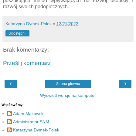
poszukująca metod wpływających na rozwój osobisty i
rozwój swoich podopiecznych.
Katarzyna Dymek-Polek
o
12/21/2022
Udostępnij
Brak komentarzy:
Prześlij komentarz
‹
›
Strona główna
Wyświetl wersję na komputer
Współtwórcy
Adam Makowski
Administrator SNM
Katarzyna Dymek-Polek