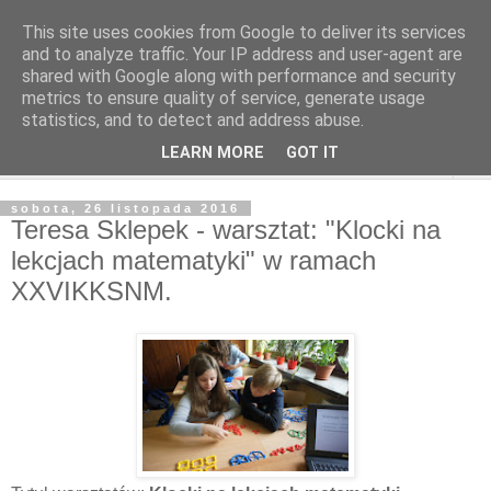
This site uses cookies from Google to deliver its services
and to analyze traffic. Your IP address and user-agent are
shared with Google along with performance and security
metrics to ensure quality of service, generate usage
statistics, and to detect and address abuse.
LEARN MORE
GOT IT
▼
sobota, 26 listopada 2016
Teresa Sklepek - warsztat: "Klocki na
lekcjach matematyki" w ramach
XXVIKKSNM.