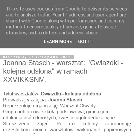
This site uses cookies from Google to deliver its services
and to analyze traffic. Your IP address and user-agent are
shared with Google along with performance and security
metrics to ensure quality of service, generate usage
statistics, and to detect and address abuse.
LEARN MORE
GOT IT
▼
niedziela, 27 listopada 2016
Joanna Stasch - warsztat: "Gwiazdki -
kolejna odsłona" w ramach
XXVIKKSNM.
Tytuł warsztatów:
Gwiazdki - kolejna odsłona
Prowadzący zajęcia:
Joanna Stasch
Reprezentuje organizację: Warsztat Otwarty
Grupa odbiorców: szkoła podstawowa, gimnazjum,
edukacja osób dorosłych, kwestie ogólnoedukacyjne
Streszczenie zajęć: Po raz kolejny zaproponuję
uczestnikom moich warsztatów wykonanie papierowych