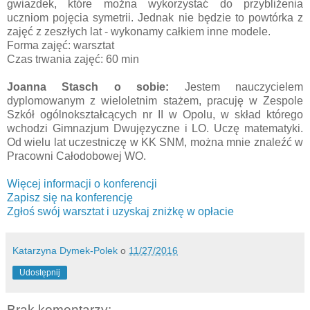
gwiazdek, które można wykorzystać do przybliżenia
uczniom pojęcia symetrii. Jednak nie będzie to powtórka z
zajęć z zeszłych lat - wykonamy całkiem inne modele.
Forma zajęć: warsztat
Czas trwania zajęć: 60 min
Joanna Stasch o sobie:
Jestem nauczycielem
dyplomowanym z wieloletnim stażem, pracuję w Zespole
Szkół ogólnokształcących nr II w Opolu, w skład którego
wchodzi Gimnazjum Dwujęzyczne i LO. Uczę matematyki.
Od wielu lat uczestniczę w KK SNM, można mnie znaleźć w
Pracowni Całodobowej WO.
Więcej informacji o konferencji
Zapisz się na konferencję
Zgłoś swój warsztat i uzyskaj zniżkę w opłacie
Katarzyna Dymek-Polek
o
11/27/2016
Udostępnij
Brak komentarzy: