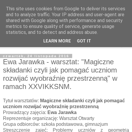
This site uses cookies from Google to deliver its services
and to analyze traffic. Your IP address and user-agent are
shared with Google along with performance and security
metrics to ensure quality of service, generate usage
statistics, and to detect and address abuse.
LEARN MORE
GOT IT
▼
czwartek, 24 listopada 2016
Ewa Jarawka - warsztat: "Magiczne
składanki czyli jak pomagać uczniom
rozwijać wyobraźnię przestrzenną" w
ramach XXVIKKSNM.
Tytuł warsztatów:
Magiczne składanki czyli jak pomagać
uczniom rozwijać wyobraźnię przestrzenną
Prowadzący zajęcia:
Ewa Jarawka
Reprezentuje organizację: Warsztat Otwarty
Grupa odbiorców: szkoła podstawowa, gimnazjum
Streszczenie zajęć: Problemy uczniów z geometrią