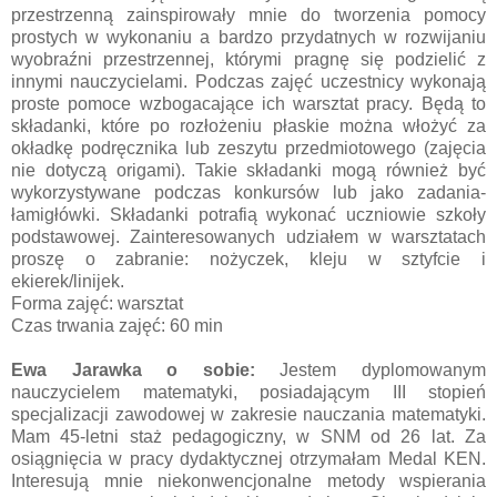
przestrzenną zainspirowały mnie do tworzenia pomocy
prostych w wykonaniu a bardzo przydatnych w rozwijaniu
wyobraźni przestrzennej, którymi pragnę się podzielić z
innymi nauczycielami. Podczas zajęć uczestnicy wykonają
proste pomoce wzbogacające ich warsztat pracy. Będą to
składanki, które po rozłożeniu płaskie można włożyć za
okładkę podręcznika lub zeszytu przedmiotowego (zajęcia
nie dotyczą origami). Takie składanki mogą również być
wykorzystywane podczas konkursów lub jako zadania-
łamigłówki. Składanki potrafią wykonać uczniowie szkoły
podstawowej. Zainteresowanych udziałem w warsztatach
proszę o zabranie: nożyczek, kleju w sztyfcie i
ekierek/linijek.
Forma zajęć: warsztat
Czas trwania zajęć: 60 min
Ewa Jarawka o sobie:
Jestem dyplomowanym
nauczycielem matematyki, posiadającym III stopień
specjalizacji zawodowej w zakresie nauczania matematyki.
Mam 45-letni staż pedagogiczny, w SNM od 26 lat. Za
osiągnięcia w pracy dydaktycznej otrzymałam Medal KEN.
Interesują mnie niekonwencjonalne metody wspierania