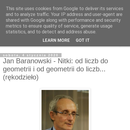
This site uses cookies from Google to deliver its services
and to analyze traffic. Your IP address and user-agent are
shared with Google along with performance and security
metrics to ensure quality of service, generate usage
statistics, and to detect and address abuse.
LEARN MORE
GOT IT
▼
sobota, 4 stycznia 2020
Jan Baranowski - Nitki: od liczb do
geometrii i od geometrii do liczb...
(rękodzieło)