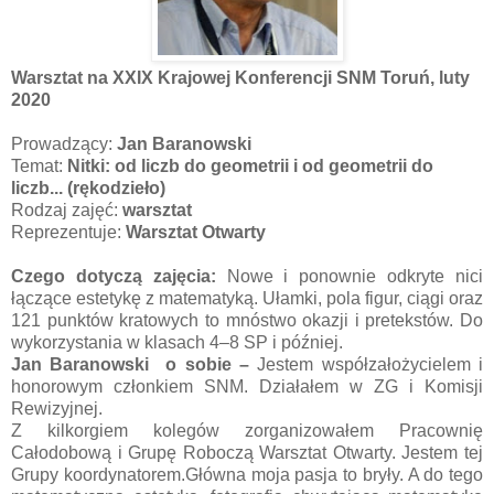
Warsztat na XXIX Krajowej Konferencji SNM Toruń, luty
2020
Prowadzący:
Jan Baranowski
Temat:
Nitki: od liczb do geometrii i od geometrii do
liczb... (rękodzieło)
Rodzaj zajęć:
warsztat
Reprezentuje:
Warsztat Otwarty
Czego dotyczą zajęcia:
Nowe i ponownie odkryte nici
łączące estetykę z matematyką. Ułamki, pola figur, ciągi oraz
121 punktów kratowych to mnóstwo okazji i pretekstów. Do
wykorzystania w klasach 4–8 SP i później.
Jan Baranowski o sobie –
Jestem współzałożycielem i
honorowym członkiem SNM. Działałem w ZG i Komisji
Rewizyjnej.
Z kilkorgiem kolegów zorganizowałem Pracownię
Całodobową i Grupę Roboczą Warsztat Otwarty. Jestem tej
Grupy koordynatorem.Główna moja pasja to bryły. A do tego