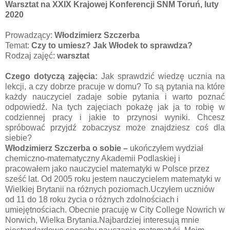
Warsztat na XXIX Krajowej Konferencji SNM Toruń, luty
2020
Prowadzący:
Włodzimierz Szczerba
Temat:
Czy to umiesz? Jak Włodek to sprawdza?
Rodzaj zajęć:
warsztat
Czego dotyczą zajęcia:
Jak sprawdzić wiedzę ucznia na
lekcji, a czy dobrze pracuje w domu? To są pytania na które
każdy nauczyciel zadaje sobie pytania i warto poznać
odpowiedź. Na tych zajęciach pokażę jak ja to robię w
codziennej pracy i jakie to przynosi wyniki. Chcesz
spróbować przyjdź zobaczysz może znajdziesz coś dla
siebie?
Włodzimierz Szczerba o sobie –
ukończyłem wydział
chemiczno-matematyczny Akademii Podlaskiej i
pracowałem jako nauczyciel matematyki w Polsce przez
sześć lat. Od 2005 roku jestem nauczycielem matematyki w
Wielkiej Brytanii na różnych poziomach.Uczyłem uczniów
od 11 do 18 roku życia o różnych zdolnościach i
umiejętnościach. Obecnie pracuję w City College Nowrich w
Norwich, Wielka Brytania.Najbardziej interesują mnie