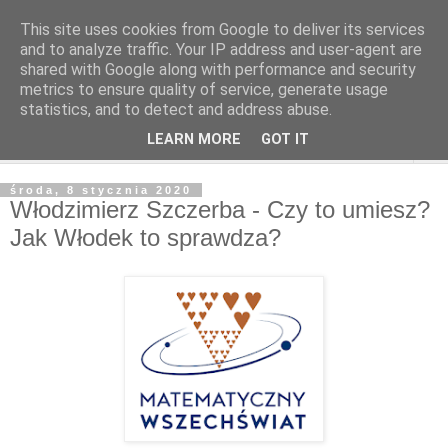
This site uses cookies from Google to deliver its services
and to analyze traffic. Your IP address and user-agent are
shared with Google along with performance and security
metrics to ensure quality of service, generate usage
statistics, and to detect and address abuse.
LEARN MORE
GOT IT
▼
środa, 8 stycznia 2020
Włodzimierz Szczerba - Czy to umiesz?
Jak Włodek to sprawdza?