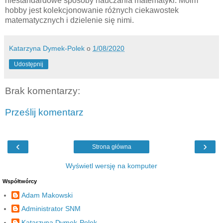
niestandardowe sposoby nauczania matematyki. Moim
hobby jest kolekcjonowanie różnych ciekawostek
matematycznych i dzielenie się nimi.
Katarzyna Dymek-Polek
o
1/08/2020
Udostępnij
Brak komentarzy:
Prześlij komentarz
‹
›
Strona główna
Wyświetl wersję na komputer
Współtwórcy
Adam Makowski
Administrator SNM
Katarzyna Dymek-Polek