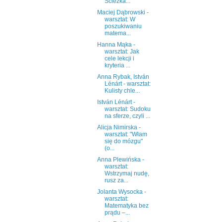
Ścieżka...
Maciej Dąbrowski -
warsztat: W
poszukiwaniu
matema...
Hanna Mąka -
warsztat: Jak
cele lekcji i
kryteria ...
Anna Rybak, István
Lénárt - warsztat:
Kulisty chle...
István Lénárt -
warsztat: Sudoku
na sferze, czyli ...
Alicja Nimirska -
warsztat: "Włam
się do mózgu"
(o...
Anna Plewińska -
warsztat:
Wstrzymaj nudę,
rusz za...
Jolanta Wysocka -
warsztat:
Matematyka bez
prądu –...