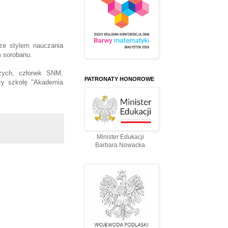
ze stylem nauczania
m sorobanu.
czych, członek SNM,
PATRONATY HONOROWE
cy szkołę "Akademia
Minister Edukacji
Barbara Nowacka