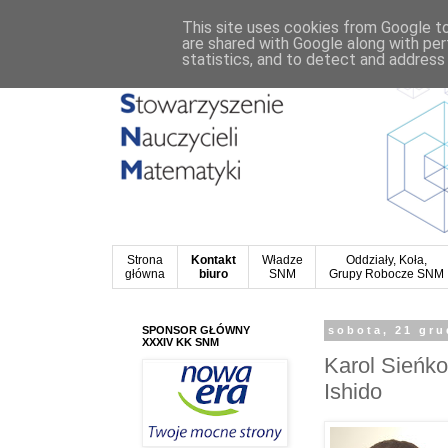
This site uses cookies from Google to 
are shared with Google along with per
statistics, and to detect and address
Strona
Kontakt
Władze
Oddziały, Koła,
główna
biuro
SNM
Grupy Robocze SNM
SPONSOR GŁÓWNY
sobota, 21 gru
XXXIV KK SNM
Karol Sieńk
Ishido