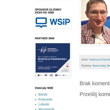
SPONSOR GŁÓWNY
XXXIV KK SNM
PARTNER SNM
Autor:
Katarzyna Dyme
Etykiety:
#warsztaty
,
#w
Brak koment
Oddziały SNM
Prześlij kom
Bielski
Krakowski
Lubuski
Mazowiecki