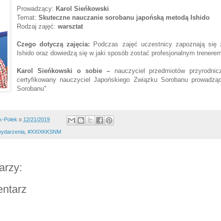
Prowadzący:
Karol Sieńkowski
Temat:
Skuteczne nauczanie sorobanu japońską metodą Ishido
Rodzaj zajęć:
warsztat
Czego dotyczą zajęcia:
Podczas zajęć uczestnicy zapoznają się 
Ishido oraz dowiedzą się w jaki sposób zostać profesjonalnym trenere
Karol Sieńkowski o sobie –
nauczyciel przedmiotów przyrodni
certyfikowany nauczyciel Japońskiego Związku Sorobanu prowadzą
Sorobanu"
k-Polek
o
12/21/2019
ydarzenia
,
#XXIXKKSNM
arzy:
entarz