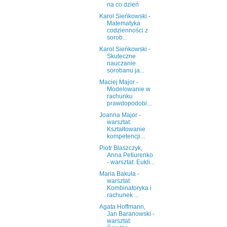
na co dzień
Karol Sieńkowski -
Matematyka
codzienności z
sorob...
Karol Sieńkowski -
Skuteczne
nauczanie
sorobanu ja...
Maciej Major -
Modelowanie w
rachunku
prawdopodobi...
Joanna Major -
warsztat:
Kształtowanie
kompetencji...
Piotr Błaszczyk,
Anna Petiurenko
- warsztat: Eukli...
Maria Bakuła -
warsztat:
Kombinatoryka i
rachunek ...
Agata Hoffmann,
Jan Baranowski -
warsztat: