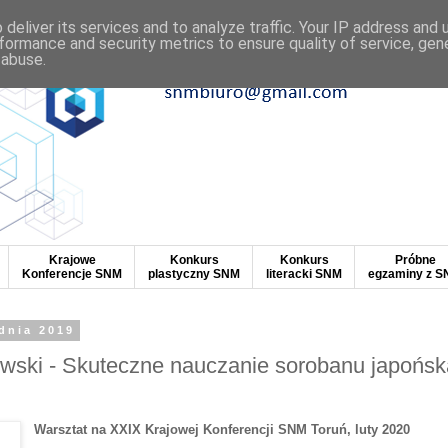
deliver its services and to analyze traffic. Your IP address and
formance and security metrics to ensure quality of service, ge
 abuse.
Krajowe
Konkurs
Konkurs
Próbne
Konferencje SNM
plastyczny SNM
literacki SNM
egzaminy z 
dnia 2019
owski - Skuteczne nauczanie sorobanu japońs
Warsztat na XXIX Krajowej Konferencji SNM Toruń, luty 2020