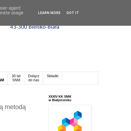
 user-agent
nerate usage
LEARN MORE
GOT IT
30 lat
Dołącz
Składki
SNM
SNM
do nas
XXXIV KK SNM
w Białymstoku
ką metodą