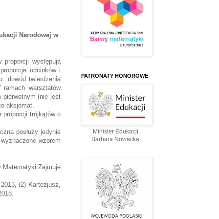
ukacji Narodowej w
w proporcji występują
 proporcje odcinków i
PATRONATY HONOROWE
p. dowód twierdzenia
 W ramach warsztatów
m pierwotnym (nie jest
ko aksjomat.
 proporcji trójkątów o
czna posłuży jedynie
Minister Edukacji
Barbara Nowacka
no wyznaczone wzorem
w Matematyki.Zajmuje
2013, (2) Kartezjusz,
2018.