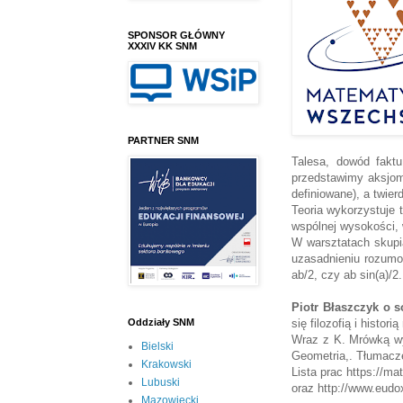
SPONSOR GŁÓWNY
XXXIV KK SNM
PARTNER SNM
Talesa, dowód faktu
przedstawimy aksjomat
definiowane), a twie
Teoria wykorzystuje t
wspólnej wysokości, 
W warsztatach skupi
uzasadnieniu rozumo
ab/2, czy ab sin(a)/2
Piotr Błaszczyk o 
się filozofią i histo
Oddziały SNM
Wraz z K. Mrówką wyd
Bielski
Geometria,. Tłumacze
Krakowski
Lista prac https://
Lubuski
oraz http://www.eudo
Mazowiecki