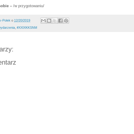
sobie –
/w przygotowaniu/
k-Polek
o
12/20/2019
ydarzenia
,
#XXIXKKSNM
arzy:
entarz