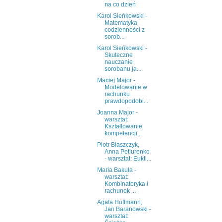
na co dzień
Karol Sieńkowski -
Matematyka
codzienności z
sorob...
Karol Sieńkowski -
Skuteczne
nauczanie
sorobanu ja...
Maciej Major -
Modelowanie w
rachunku
prawdopodobi...
Joanna Major -
warsztat:
Kształtowanie
kompetencji...
Piotr Błaszczyk,
Anna Petiurenko
- warsztat: Eukli...
Maria Bakuła -
warsztat:
Kombinatoryka i
rachunek ...
Agata Hoffmann,
Jan Baranowski -
warsztat: