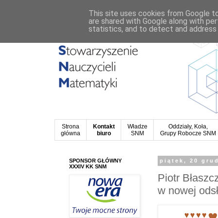
This site uses cookies from Google to 
are shared with Google along with per
statistics, and to detect and address
Strona
Kontakt
Władze
Oddziały, Koła,
główna
biuro
SNM
Grupy Robocze SNM
SPONSOR GŁÓWNY
piątek, 20 gru
XXXIV KK SNM
Piotr Błaszcz
w nowej ods