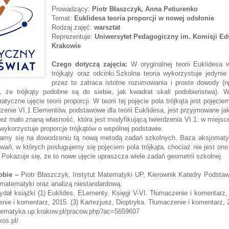
Prowadzący:
Piotr Błaszczyk, Anna Petiurenko
Temat:
Euklidesa teoria proporcji w nowej odsłonie
Rodzaj zajęć:
warsztat
Reprezentuje:
Uniwersytet Pedagogiczny im. Komisji Ed
Krakowie
Czego dotyczą zajęcia:
W oryginalnej teorii Euklidesa 
trójkąty oraz odcinki.Szkolna teoria wykorzystuje jedynie
przez to zatraca istotne rozumowania i proste dowody (n
, że trójkąty podobne są do siebie, jak kwadrat skali podobieństwa).
yczne ujęcie teorii proporcji. W teorii tej pojęcie pola trójkąta jest pojęcie
rdzenie VI.1 Elementów, podstawowe dla teorii Euklidesa, jest przyjmowane ja
eż mało znaną własność, która jest modyfikującą twierdzenia VI.1: w miejsce
wykorzystuje proporcje trójkątów o wspólnej podstawie.
amy się na dowodzeniu tą nową metodą zadań szkolnych. Baza aksjomaty
wań, w których posługujemy się pojęciem pola trójkąta, chociaż nie jest o
. Pokazuje się, że to nowe ujęcie upraszcza wiele zadań geometrii szkolnej.
sobie –
Piotr Błaszczyk, Instytut Matematyki UP, Kierownik Katedry Podsta
rią matematyki oraz analizą niestandardową.
ał książki (1) Euklides, ELementy, Księgi V-VI. Tłumaczenie i komentarz, 
nie i komentarz, 2015. (3) Kartezjusz, Dioptryka. Tłumaczenie i komentarz, 
matematyka.up.krakow.pl/pracow.php?ac=5659607
xos.pl/