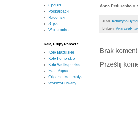
Opolski
Anna Petiurenko o 
Podkarpacki
Radomski
Autor:
Katarzyna Dyme
Śląski
Etykiety:
#warsztaty
,
#w
Wielkopolski
Koła, Grupy Robocze
Brak koment
Koło Mazurskie
Koło Pomorskie
Prześlij kom
Koło Wielkopolskie
Math Vegas
Origami i Matematyka
Warsztat Otwarty