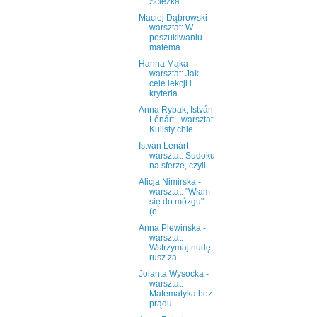
Ścieżka...
Maciej Dąbrowski -
warsztat: W
poszukiwaniu
matema...
Hanna Mąka -
warsztat: Jak
cele lekcji i
kryteria ...
Anna Rybak, István
Lénárt - warsztat:
Kulisty chle...
István Lénárt -
warsztat: Sudoku
na sferze, czyli ...
Alicja Nimirska -
warsztat: "Włam
się do mózgu"
(o...
Anna Plewińska -
warsztat:
Wstrzymaj nudę,
rusz za...
Jolanta Wysocka -
warsztat:
Matematyka bez
prądu –...