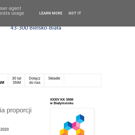
 user-agent
nerate usage
LEARN MORE
GOT IT
30 lat
Dołącz
Składki
SNM
SNM
do nas
XXXIV KK SNM
w Białymstoku
ia proporcji
 2020