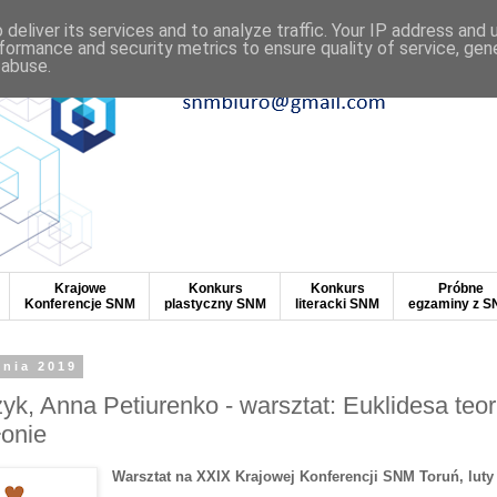
deliver its services and to analyze traffic. Your IP address and
formance and security metrics to ensure quality of service, ge
 abuse.
Krajowe
Konkurs
Konkurs
Próbne
Konferencje SNM
plastyczny SNM
literacki SNM
egzaminy z 
dnia 2019
yk, Anna Petiurenko - warsztat: Euklidesa teor
łonie
Warsztat na XXIX Krajowej Konferencji SNM Toruń, luty