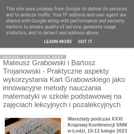
This site uses cookies from Google to deliver its services
and to analyze traffic. Your IP address and user-agent are
shared with Google along with performance and security
metrics to ensure quality of service, generate usage
statistics, and to detect and address abuse.
LEARN MORE
GOT IT
▼
sobota, 14 stycznia 2023
Mateusz Grabowski i Bartosz
Trojanowski - Praktyczne aspekty
wykorzystania Kart Grabowskiego jako
innowacyjne metody nauczania
matematyki w szkole podstawowej na
zajęciach lekcyjnych i pozalekcyjnych
Warsztaty podczas XXXI
Krajowej Konferencji SNM
w Łodzi, 10-13 lutego 2023