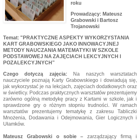
roku
Prowadzący: Mateusz
Grabowski i Bartosz
Trojanowski
Temat:
"PRAKTYCZNE ASPEKTY WYKORZYSTANIA
KART GRABOWSKIEGO JAKO INNOWACYJNEJ
METODY NAUCZANIA MATEMATYKI W SZKOLE
PODSTAWOWEJ NA ZAJĘCIACH LEKCYJNYCH I
POZALEKCYJNYCH”
Czego dotyczą zajęcia:
Na naszych warsztatach
nauczyciele poznają Karty Grabowskiego i dowiadują się,
jak wykorzystać je na lekcjach, zajęciach dodatkowych oraz
w świetlicy. Podczas praktycznych warsztatów prezentujemy
zarówno ogólną metodykę pracy z Kartami w szkole, jak i
sprawdzone gry o różnym stopniu trudności. W ramach
warsztatów prezentujemy tematykę z zakresu Tabliczki
Mnożenia, Dodawania i Odejmowania, Gier Logicznych i
Ułamków.
Mateusz Grabowski
o sobie –
z
arządzający firmą i