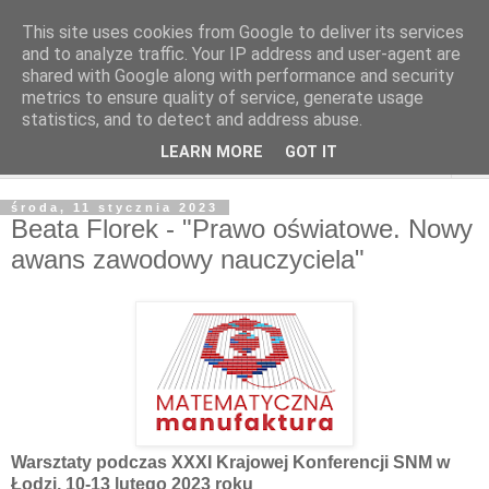
This site uses cookies from Google to deliver its services
and to analyze traffic. Your IP address and user-agent are
shared with Google along with performance and security
metrics to ensure quality of service, generate usage
statistics, and to detect and address abuse.
LEARN MORE
GOT IT
▼
środa, 11 stycznia 2023
Beata Florek - "Prawo oświatowe. Nowy
awans zawodowy nauczyciela"
Warsztaty podczas XXXI Krajowej Konferencji SNM w
Łodzi, 10-13 lutego 2023 roku