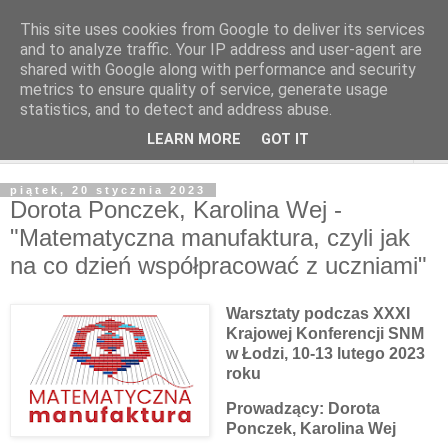
This site uses cookies from Google to deliver its services
and to analyze traffic. Your IP address and user-agent are
shared with Google along with performance and security
metrics to ensure quality of service, generate usage
statistics, and to detect and address abuse.
LEARN MORE
GOT IT
▼
piątek, 20 stycznia 2023
Dorota Ponczek, Karolina Wej -
"Matematyczna manufaktura, czyli jak
na co dzień współpracować z uczniami"
Warsztaty podczas XXXI
Krajowej Konferencji SNM
w Łodzi, 10-13 lutego 2023
roku
Prowadzący: Dorota
Ponczek, Karolina Wej