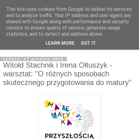
This site uses cookies from Google to deliver its services
and to analyze traffic. Your IP address and user-agent are
shared with Google along with performance and security
metrics to ensure quality of service, generate usage
statistics, and to detect and address abuse.
LEARN MORE
GOT IT
▼
sobota, 22 grudnia 2018
Witold Stachnik i Irena Ołtuszyk -
warsztat: "O różnych sposobach
skutecznego przygotowania do matury"