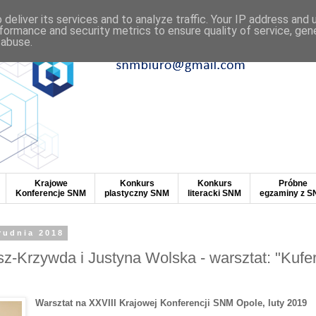
deliver its services and to analyze traffic. Your IP address and
formance and security metrics to ensure quality of service, ge
 abuse.
Krajowe
Konkurs
Konkurs
Próbne
Konferencje SNM
plastyczny SNM
literacki SNM
egzaminy z 
rudnia 2018
z-Krzywda i Justyna Wolska - warsztat: "Kufe
Warsztat na XXVIII Krajowej Konferencji SNM Opole, luty 2019