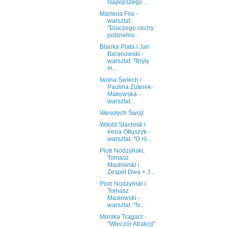
Najlepszego ...
Marlena Fila -
warsztat:
"Dlaczego cechy
podzielno...
Blanka Plata i Jan
Baranowski -
warsztat: "Bryły
m...
Iwona Świech i
Paulina Zuterek-
Makowska -
warsztat...
Wesołych Świąt
Witold Stachnik i
Irena Ołtuszyk -
warsztat: "O ró...
Piotr Nodzyński,
Tomasz
Masłowski i
Zespół Dwa + J...
Piotr Nodzyński i
Tomasz
Masłowski -
warsztat: "N...
Monika Tragarz -
"Wieczór Atrakcji"