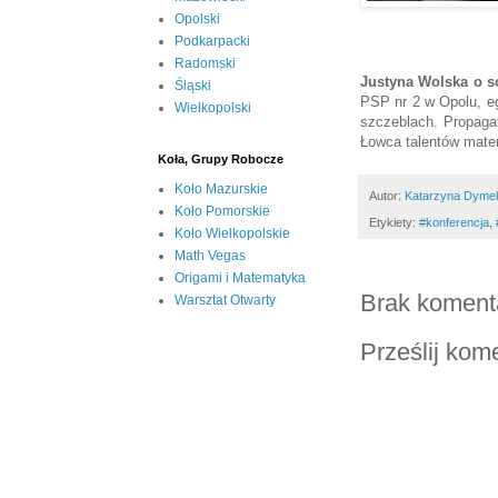
Opolski
Podkarpacki
Radomski
Justyna Wolska o s
Śląski
PSP nr 2 w Opolu, e
Wielkopolski
szczeblach. Propaga
Łowca talentów matem
Koła, Grupy Robocze
Koło Mazurskie
Autor:
Katarzyna Dyme
Koło Pomorskie
Etykiety:
#konferencja
,
Koło Wielkopolskie
Math Vegas
Origami i Matematyka
Brak koment
Warsztat Otwarty
Prześlij kom