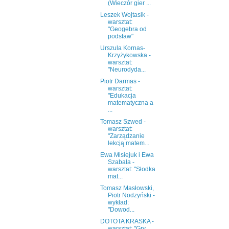
(Wieczór gier ...
Leszek Wojtasik -
warsztat:
"Geogebra od
podstaw"
Urszula Kornas-
Krzyżykowska -
warsztat:
"Neurodyda...
Piotr Darmas -
warsztat:
"Edukacja
matematyczna a
...
Tomasz Szwed -
warsztat:
"Zarządzanie
lekcją matem...
Ewa Misiejuk i Ewa
Szabała -
warsztat: "Słodka
mat...
Tomasz Masłowski,
Piotr Nodzyński -
wykład:
"Dowod...
DOTOTA KRASKA -
warsztat: "Gry