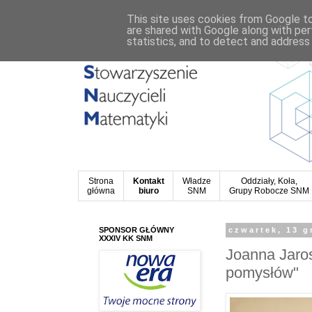
This site uses cookies from Google to 
are shared with Google along with per
statistics, and to detect and address
Strona
Kontakt
Władze
Oddziały, Koła,
główna
biuro
SNM
Grupy Robocze SNM
SPONSOR GŁÓWNY
czwartek, 13 g
XXXIV KK SNM
Joanna Jaros
pomysłów"