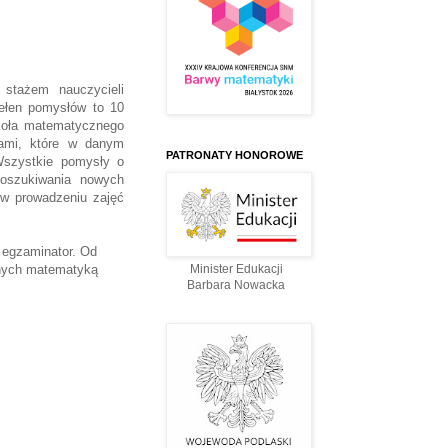
stażem nauczycieli
pełen pomysłów to 10
 koła matematycznego
iami, które w danym
PATRONATY HONOROWE
Wszystkie pomysły o
poszukiwania nowych
 w prowadzeniu zajęć
 egzaminator. Od
wanych matematyką
Minister Edukacji
Barbara Nowacka