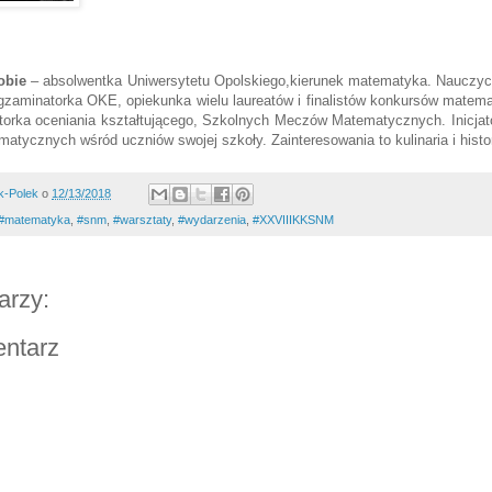
obie
– absolwentka Uniwersytetu Opolskiego,kierunek matematyka. Nauczy
gzaminatorka OKE, opiekunka wielu laureatów i finalistów konkursów matem
torka oceniania kształtującego, Szkolnych Meczów Matematycznych. Inicjato
atycznych wśród uczniów swojej szkoły. Zainteresowania to kulinaria i histor
k-Polek
o
12/13/2018
#‎matematyka‬
,
#snm
,
#warsztaty
,
#wydarzenia
,
#XXVIIIKKSNM
arzy:
entarz