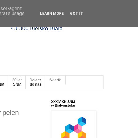
 user-agent
nerate usage
LEARN MORE
GOT IT
30 lat
Dołącz
Składki
SNM
SNM
do nas
XXXIV KK SNM
w Białymstoku
r pełen