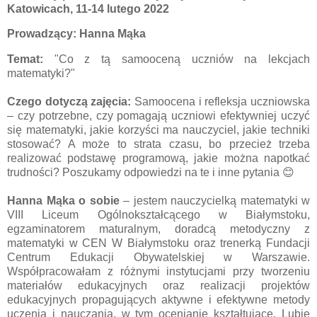
Katowicach, 11-14 lutego 2022
Prowadzący: Hanna Mąka
Temat:
"Co z tą samooceną uczniów na lekcjach
matematyki?"
Czego dotyczą zajęcia:
Samoocena i refleksja uczniowska
– czy potrzebne, czy pomagają uczniowi efektywniej uczyć
się matematyki, jakie korzyści ma nauczyciel, jakie techniki
stosować? A może to strata czasu, bo przecież trzeba
realizować podstawę programową, jakie można napotkać
trudności? Poszukamy odpowiedzi na te i inne pytania 😊
Hanna Mąka o sobie
– jestem nauczycielką matematyki w
VIII Liceum Ogólnokształcącego w Białymstoku,
egzaminatorem maturalnym, doradcą metodyczny z
matematyki w CEN W Białymstoku oraz trenerką Fundacji
Centrum Edukacji Obywatelskiej w Warszawie.
Współpracowałam z różnymi instytucjami przy tworzeniu
materiałów edukacyjnych oraz realizacji projektów
edukacyjnych propagujących aktywne i efektywne metody
uczenia i nauczania, w tym ocenianie kształtujące. Lubię