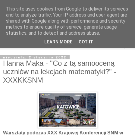
This site uses cookies from Google to deliver its services
and to analyze traffic. Your IP address and user-agent are
shared with Google along with performance and security
metrics to ensure quality of service, generate usage
statistics, and to detect and address abuse.
LEARN MORE
GOT IT
▼
niedziela, 2 stycznia 2022
Hanna Mąka - "Co z tą samooceną
uczniów na lekcjach matematyki?" -
XXXKKSNM
Warsztaty podczas XXX Krajowej Konferencji SNM w