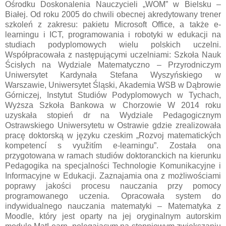
Ośrodku Doskonalenia Nauczycieli „WOM” w Bielsku –
Białej. Od roku 2005 do chwili obecnej akredytowany trener
szkoleń z zakresu: pakietu Microsoft Office, a także e-
learningu i ICT, programowania i robotyki w edukacji na
studiach podyplomowych wielu polskich uczelni.
Współpracowała z następującymi uczelniami: Szkoła Nauk
Ścisłych na Wydziale Matematyczno – Przyrodniczym
Uniwersytet Kardynała Stefana Wyszyńskiego w
Warszawie, Uniwersytet Śląski, Akademia WSB w Dąbrowie
Górniczej, Instytut Studiów Podyplomowych w Tychach,
Wyższa Szkoła Bankowa w Chorzowie W 2014 roku
uzyskała stopień dr na Wydziale Pedagogicznym
Ostrawskiego Uniwersytetu w Ostrawie gdzie zrealizowała
pracę doktorską w języku czeskim „Rozvoj matematických
kompetencí s využitím e-learningu”. Została ona
przygotowana w ramach studiów doktoranckich na kierunku
Pedagogika na specjalności Technologie Komunikacyjne i
Informacyjne w Edukacji. Zaznajamia ona z możliwościami
poprawy jakości procesu nauczania przy pomocy
programowanego uczenia. Opracowała system do
indywidualnego nauczania matematyki – Matematyka z
Moodle, który jest oparty na jej oryginalnym autorskim