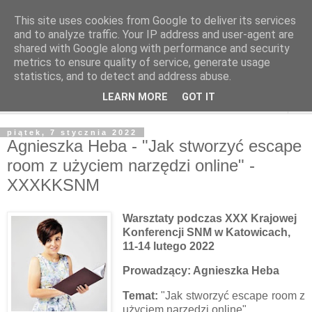
This site uses cookies from Google to deliver its services
and to analyze traffic. Your IP address and user-agent are
shared with Google along with performance and security
metrics to ensure quality of service, generate usage
statistics, and to detect and address abuse.
LEARN MORE
GOT IT
▼
piątek, 7 stycznia 2022
Agnieszka Heba - "Jak stworzyć escape
room z użyciem narzędzi online" -
XXXKKSNM
Warsztaty podczas XXX Krajowej
Konferencji SNM w Katowicach,
11-14 lutego 2022
Prowadzący: Agnieszka Heba
Temat:
"Jak stworzyć escape room z
użyciem narzędzi online"