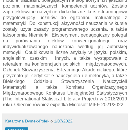
module MatLearn, polegającym na stopniowym zwiększaniu
poziomu matematycznych kompetencji uczniów. Zostało
zaprojektowane narzędzie dydaktyczne: kurs e-learningowy
przygotowujący uczniów do egzaminu maturalnego z
matematyki. Do konstrukcji aktywności nauczania w kursie
zostały użyte zasady programowanego uczenia, a także
taksonomia Niemierki. Eksperyment pedagogiczny polegał
na porównaniu efektów konwencjonalnego oraz
indywidualizowanego nauczania według jej autorskiej
metodyki. Opublikowała liczne artykuły w języku polskim,
angielskim, czeskim i innych, a także występowała z
referatem na konferencjach polskich i międzynarodowych.
Członek Stowarzyszenia E-learningu Akademickiego, które
przyznało jej certyfikat e-nauczyciela i e-metodyka, a także
Bielskiego Oddziału Stowarzyszenia Nauczycieli
Matematyki, a także Komitetu Organizacyjnego
Międzynarodowego Konkursu Umiejętności Statystycznych
(The International Statistical Literacy Project) w 2018/2019
roku. Obecnie również expertka Microsoft MIEE 2021/2022.
Katarzyna Dymek-Polek
o
1/07/2022