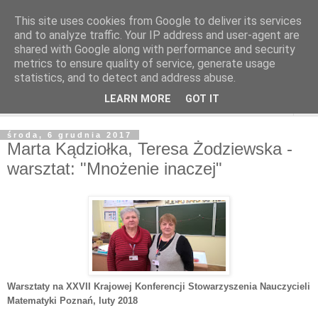
This site uses cookies from Google to deliver its services
and to analyze traffic. Your IP address and user-agent are
shared with Google along with performance and security
metrics to ensure quality of service, generate usage
statistics, and to detect and address abuse.
LEARN MORE
GOT IT
▼
środa, 6 grudnia 2017
Marta Kądziołka, Teresa Żodziewska -
warsztat: "Mnożenie inaczej"
Warsztaty na XXVII Krajowej Konferencji Stowarzyszenia Nauczycieli
Matematyki Poznań
, luty 2018