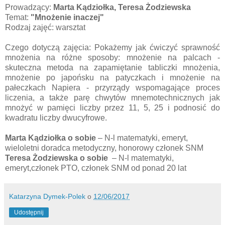
Prowadzący:
Marta Kądziołka, Teresa Żodziewska
Temat:
"Mnożenie inaczej"
Rodzaj zajęć: warsztat
Czego dotyczą zajęcia: Pokażemy jak ćwiczyć sprawność
mnożenia na różne sposoby: mnożenie na palcach -
skuteczna metoda na zapamiętanie tabliczki mnożenia,
mnożenie po japońsku na patyczkach i mnożenie na
pałeczkach Napiera - przyrządy wspomagające proces
liczenia, a także parę chwytów mnemotechnicznych jak
mnożyć w pamięci liczby przez 11, 5, 25 i podnosić do
kwadratu liczby dwucyfrowe.
Marta Kądziołka o sobie
– N-l matematyki, emeryt,
wieloletni doradca metodyczny, honorowy członek SNM
Teresa Żodziewska o sobie
– N-l matematyki,
emeryt,członek PTO, członek SNM od ponad 20 lat
Katarzyna Dymek-Polek
o
12/06/2017
Udostępnij