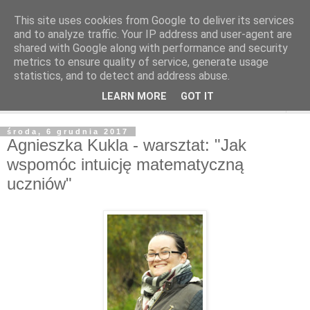
This site uses cookies from Google to deliver its services
and to analyze traffic. Your IP address and user-agent are
shared with Google along with performance and security
metrics to ensure quality of service, generate usage
statistics, and to detect and address abuse.
LEARN MORE
GOT IT
▼
środa, 6 grudnia 2017
Agnieszka Kukla - warsztat: "Jak
wspomóc intuicję matematyczną
uczniów"