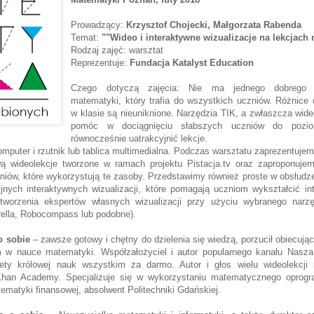
Prowadzący:
Krzysztof Chojecki, Małgorzata Rabenda
Temat:
""Wideo i interaktywne wizualizacje na lekcjach
Rodzaj zajęć: warsztat
Reprezentuje:
Fundacja Katalyst Education
Czego dotyczą zajęcia: Nie ma jednego dobrego 
matematyki, który trafia do wszystkich uczniów. Różnice
w klasie są nieuniknione. Narzędzia TIK, a zwłaszcza wid
pomóc w dociągnięciu słabszych uczniów do pozio
równocześnie uatrakcyjnić lekcje.
mputer i rzutnik lub tablica multimedialna. Podczas warsztatu zaprezentuj
ą wideolekcje tworzone w ramach projektu Pistacja.tv oraz zaproponuje
zniów, które wykorzystują te zasoby. Przedstawimy również proste w obsłud
yjnych interaktywnych wizualizacji, które pomagają uczniom wykształcić in
tworzenia ekspertów własnych wizualizacji przy użyciu wybranego narzę
rella, Robocompass lub podobne).
 sobie
– zawsze gotowy i chętny do dzielenia się wiedzą, porzucił obiecują
 w nauce matematyki. Współzałożyciel i autor popularnego kanału Nasz
rety królowej nauk wszystkim za darmo. Autor i głos wielu wideolekcj
 Khan Academy. Specjalizuje się w wykorzystaniu matematycznego oprog
tematyki finansowej, absolwent Politechniki Gdańskiej.