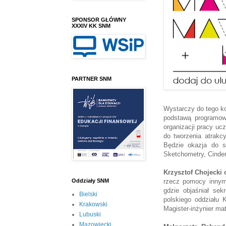
SPONSOR GŁÓWNY
XXXIV KK SNM
PARTNER SNM
Wystarczy do tego ko
podstawą programow
organizacji pracy uc
do tworzenia atrakc
Będzie okazja do s
Sketchometry, Cinde
Krzysztof Chojecki
o
rzecz pomocy innym
Oddziały SNM
gdzie objaśniał sek
Bielski
polskiego oddziału
Krakowski
Magister-inżynier ma
Lubuski
Mazowiecki