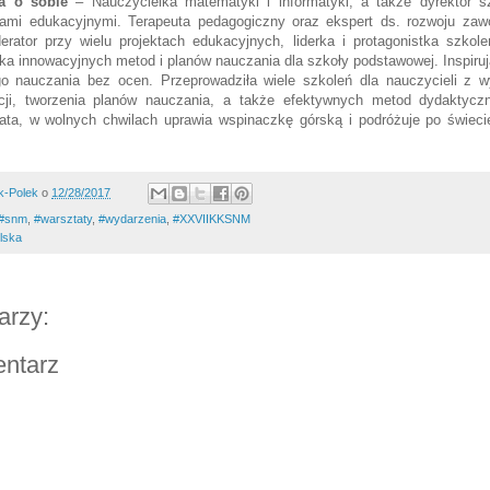
a
o sobie
– Nauczycielka matematyki i informatyki, a także dyrektor 
ami edukacyjnymi. Terapeuta pedagogiczny oraz ekspert ds. rozwoju zaw
erator przy wielu projektach edukacyjnych, liderka i protagonistka szkole
rka innowacyjnych metod i planów nauczania dla szkoły podstawowej. Inspiruj
nego nauczania bez ocen. Przeprowadziła wiele szkoleń dla nauczycieli z 
acji, tworzenia planów nauczania, a także efektywnych metod dydaktyc
ta, w wolnych chwilach uprawia wspinaczkę górską i podróżuje po świeci
k-Polek
o
12/28/2017
#snm
,
#warsztaty
,
#wydarzenia
,
#XXVIIKKSNM
lska
arzy:
entarz