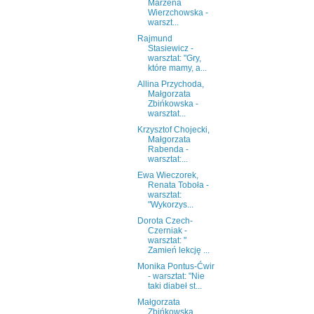
Marzena
Wierzchowska -
warszt...
Rajmund
Stasiewicz -
warsztat: "Gry,
które mamy, a...
Allina Przychoda,
Małgorzata
Zbińkowska -
warsztat...
Krzysztof Chojecki,
Małgorzata
Rabenda -
warsztat:...
Ewa Wieczorek,
Renata Toboła -
warsztat:
"Wykorzys...
Dorota Czech-
Czerniak -
warsztat: "
Zamień lekcję ...
Monika Pontus-Ćwir
- warsztat: "Nie
taki diabeł st...
Małgorzata
Zbińkowska,