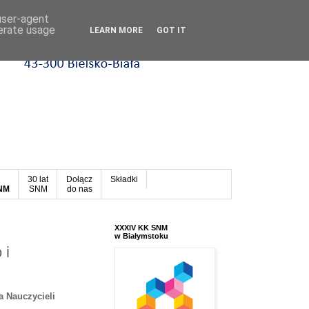
 user-agent
nerate usage
LEARN MORE
GOT IT
30 lat
Dołącz
Składki
SNM
SNM
do nas
XXXIV KK SNM
w Białymstoku
 i
a Nauczycieli