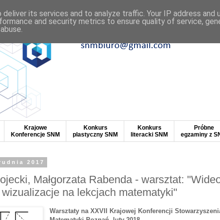
deliver its services and to analyze traffic. Your IP address and
formance and security metrics to ensure quality of service, ge
 abuse.
Krajowe
Konkurs
Konkurs
Próbne
Konferencje SNM
plastyczny SNM
literacki SNM
egzaminy z 
rudnia 2017
ojecki, Małgorzata Rabenda - warsztat: "Wideo
 wizualizacje na lekcjach matematyki"
Warsztaty na XXVII Krajowej Konferencji Stowarzyszeni
Matematyki Poznań
, luty 2018