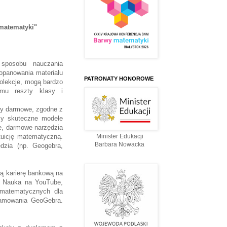
 matematyki"
sposobu nauczania
 opanowania materiału
PATRONATY HONOROWE
eolekcje, mogą bardzo
mu reszty klasy i
emy darmowe, zgodne z
my skuteczne modele
ze, darmowe narzędzia
tuicję matematyczną.
Minister Edukacji
Barbara Nowacka
dzia (np. Geogebra,
cą karierę bankową na
a Nauka na YouTube,
i matematycznych dla
ramowania GeoGebra.