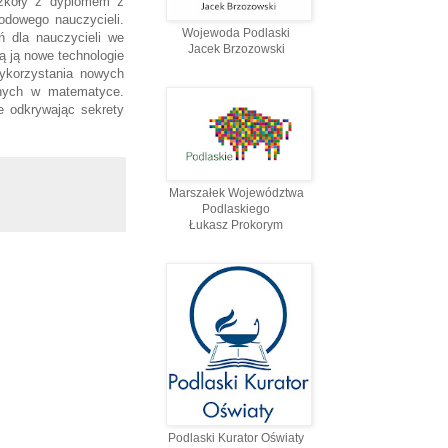
szkoły z dyplomem z
odowego nauczycieli.
Wojewoda Podlaski
ń dla nauczycieli we
Jacek Brzozowski
ą ją nowe technologie
wykorzystania nowych
znych w matematyce.
e odkrywając sekrety
Marszałek Województwa
Podlaskiego
Łukasz Prokorym
Podlaski Kurator Oświaty