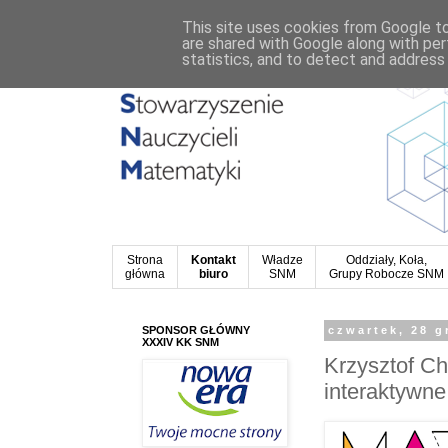
This site uses cookies from Google to 
are shared with Google along with per
statistics, and to detect and address
Strona
Kontakt
Władze
Oddziały, Koła,
główna
biuro
SNM
Grupy Robocze SNM
SPONSOR GŁÓWNY
czwartek, 28 g
XXXIV KK SNM
Krzysztof Ch
interaktywne