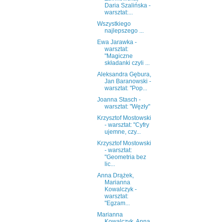
Daria Szalińska -
warsztat:...
Wszystkiego
najlepszego ...
Ewa Jarawka -
warsztat:
"Magiczne
składanki czyli ...
Aleksandra Gębura,
Jan Baranowski -
warsztat: "Pop...
Joanna Stasch -
warsztat: "Węzły"
Krzysztof Mostowski
- warsztat: "Cyfry
ujemne, czy...
Krzysztof Mostowski
- warsztat:
"Geometria bez
lic...
Anna Drążek,
Marianna
Kowalczyk -
warsztat:
"Egzam...
Marianna
Kowalczyk, Anna