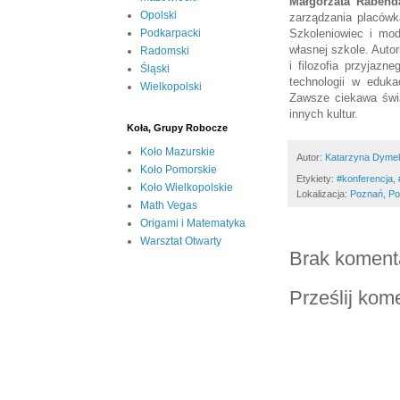
Małgorzata Rabend
Opolski
zarządzania placówk
Szkoleniowiec i mod
Podkarpacki
własnej szkole. Auto
Radomski
i filozofia przyjaz
Śląski
technologii w eduk
Wielkopolski
Zawsze ciekawa świa
innych kultur.
Koła, Grupy Robocze
Koło Mazurskie
Autor:
Katarzyna Dyme
Koło Pomorskie
Etykiety:
‪#‎konferencja‬‪
,
Koło Wielkopolskie
Lokalizacja:
Poznań, Po
Math Vegas
Origami i Matematyka
Warsztat Otwarty
Brak koment
Prześlij kom