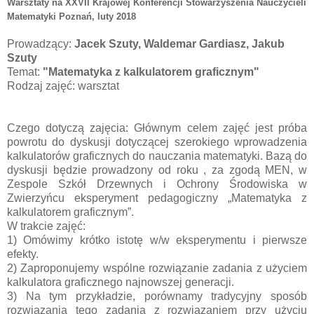
Warsztaty na XXVII Krajowej Konferencji Stowarzyszenia Nauczycieli
Matematyki Poznań
, luty 2018
Prowadzący:
Jacek Szuty,
Waldemar Gardiasz,
Jakub
Szuty
Temat:
"Matematyka z kalkulatorem graficznym"
Rodzaj zajęć: warsztat
Czego dotyczą zajęcia: Głównym celem zajęć jest próba
powrotu do dyskusji dotyczącej szerokiego wprowadzenia
kalkulatorów graficznych do nauczania matematyki. Bazą do
dyskusji będzie prowadzony od roku , za zgodą MEN, w
Zespole Szkół Drzewnych i Ochrony Środowiska w
Zwierzyńcu eksperyment pedagogiczny „Matematyka z
kalkulatorem graficznym”.
W trakcie zajęć:
1) Omówimy krótko istotę w/w eksperymentu i pierwsze
efekty.
2) Zaproponujemy wspólne rozwiązanie zadania z użyciem
kalkulatora graficznego najnowszej generacji.
3) Na tym przykładzie, porównamy tradycyjny sposób
rozwiązania tego zadania z rozwiązaniem przy użyciu