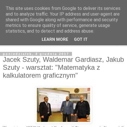
This site uses cookies from Google to deliver its services
and to analyze traffic. Your IP address and user-agent are
shared with Google along with performance and security
metrics to ensure quality of service, generate usage
statistics, and to detect and address abuse.
LEARN MORE
GOT IT
▼
poniedziałek, 4 grudnia 2017
Jacek Szuty, Waldemar Gardiasz, Jakub
Szuty - warsztat: "Matematyka z
kalkulatorem graficznym"