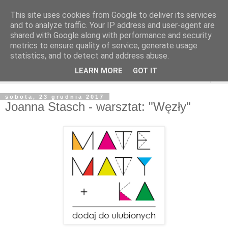
This site uses cookies from Google to deliver its services
and to analyze traffic. Your IP address and user-agent are
shared with Google along with performance and security
metrics to ensure quality of service, generate usage
statistics, and to detect and address abuse.
LEARN MORE
GOT IT
▼
sobota, 23 grudnia 2017
Joanna Stasch - warsztat: "Węzły"