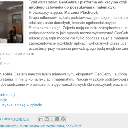
Tytuł warsztatów:
GeoGebra i platforma edukacyjna czyli
młodego człowieka do poszukiwania matematyki
Prowadzący zajęcia:
Marzena Płachciok
Grupa odbiorców: szkoła podstawowa, gimnazjum, szkoła p
edukacja osób dorosłych, kwestie ogólnoedukacyjne
Streszczenie zajęć: Zajęcia mają na celu zainspirowanie u
podpowiedzenie w jaki sposób można wykorzystać GeoGebr
edukacyjną typu moodle nie tylko podczas zajęć z matemat
zaprezentowane przykłady aplikacji wykonanych przez uczn
uczestnicy przy wsparciu prowadzącego będą mogli się zmi
uczniami problemami.
t
90 min.
o sobie
: Jestem nauczycielem mianowanym, ekspertem GeoGebry i autorką 
staniu TI nie tylko na lekcjach matematyki. Pracuję w szkole podstawowej 
 doświadczenie w prowadzeniu zajęć warsztatowych dla nauczycieli oraz mat
onferencji
encję
 uzyskaj zniżkę w opłacie
k-Polek
o
11/09/2016
#‎matematyka‬
,
#snm
,
#warsztaty
,
#wydarzenia
,
#XXVISNM