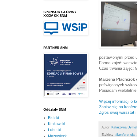
SPONSOR GŁÓWNY
XXXIV KK SNM
PARTNER SNM
postawionymi przed 
Forma zajęć: warszta
Czas trwania zajęć: 
Marzena Płachciok 
poświęconych wykorzy
Posiadam wieloletnie
Więcej informacji o k
Zapisz się na konfer
Oddziały SNM
Zgłoś swój warsztat i
Bielski
Krakowski
Autor:
Katarzyna Dyme
Lubuski
Etykiety:
‪#‎konferencja‬‪
,
Mazowiecki