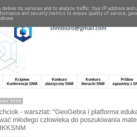
deliver its services and to analyze traffic. Your IP address and
formance and security metrics to ensure quality of service, ge
 abuse.
Krajowe
Konkurs
Konkurs
Próbne
Konferencje SNM
plastyczny SNM
literacki SNM
egzaminy z 
pada 2016
hciok - warsztat: "GeoGebra i platforma eduka
rować młodego człowieka do poszukiwania mate
VIKKSNM