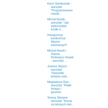
Karol Sieńkowski -
warsztat:
"Programowanie
robotó...
Michał Nowik -
warsztat: "Jak
wykorzystać
kostki n...
Inauguracja
konferencji -
Ważne
informacje!!!
Michał Nowik i
Hanna
Piotrewicz-Nowik
- warsztat: ...
Joanna Stasch -
warsztat:
"Gwiazdki -
kolejna odsł...
Magdalena Glac -
warsztat: "Płatki
śniegu i
geomet...
Teresa Sklepek -
warsztat: "Klocki
na lekcjach mat...