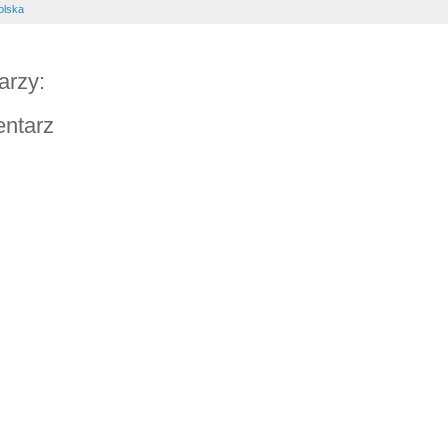
olska
arzy:
entarz