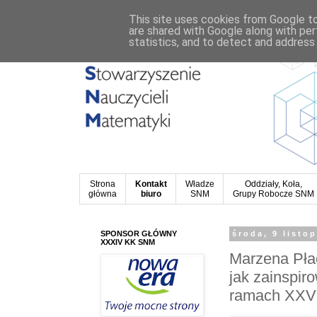
This site uses cookies from Google to 
are shared with Google along with per
statistics, and to detect and address
Strona
Kontakt
Władze
Oddziały, Koła,
główna
biuro
SNM
Grupy Robocze SNM
SPONSOR GŁÓWNY
środa, 9 listo
XXXIV KK SNM
Marzena Płac
jak zainspi
ramach XX