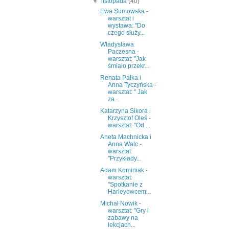
▼
listopada
(40)
Ewa Sumowska -
warsztat i
wystawa: "Do
czego służy...
Władysława
Paczesna -
warsztat: "Jak
śmiało przekr...
Renata Pałka i
Anna Tyczyńska -
warsztat: " Jak
za...
Katarzyna Sikora i
Krzysztof Oleś -
warsztat: "Od ...
Aneta Machnicka i
Anna Walc -
warsztat:
"Przykłady...
Adam Kominiak -
warsztat:
"Spotkanie z
Harleyowcem...
Michał Nowik -
warsztat: "Gry i
zabawy na
lekcjach...