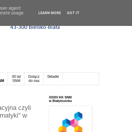
 user-agent
nerate usage
LEARN MORE
GOT IT
30 lat
Dołącz
Składki
SNM
SNM
do nas
XXXIV KK SNM
w Białymstoku
cyjna czyli
matyki" w