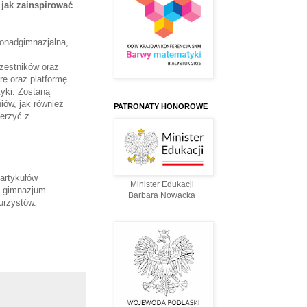
 jak zainspirować
onadgimnazjalna,
czestników oraz
ę oraz platformę
yki. Zostaną
iów, jak również
PATRONATY HONOROWE
erzyć z
artykułów
Minister Edukacji
i gimnazjum.
Barbara Nowacka
urzystów.