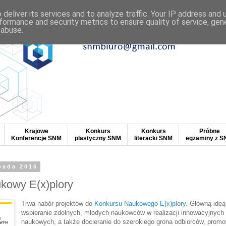
deliver its services and to analyze traffic. Your IP address and
formance and security metrics to ensure quality of service, ge
 abuse.
Krajowe
Konkurs
Konkurs
Próbne
Konferencje SNM
plastyczny SNM
literacki SNM
egzaminy z 
opada 2016
kowy E(x)plory
Trwa nabór projektów do
Konkursu Naukowego E(x)plory
. Główną ideą
wspieranie zdolnych, młodych naukowców w realizacji innowacyjnych 
naukowych, a także docieranie do szerokiego grona odbiorców, promo