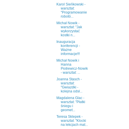
Karol Sieńkowski -
warsztat:
"Programowanie
robotó...
Michał Nowik -
warsztat: "Jak
wykorzystać
kostki n...
Inauguracja
konferencji -
Ważne
informacje!!!
Michał Nowik i
Hanna
Piotrewicz-Nowik
- warsztat: ...
Joanna Stasch -
warsztat:
"Gwiazdki -
kolejna odsł...
Magdalena Glac -
warsztat: "Płatki
śniegu i
geomet...
Teresa Sklepek -
warsztat: "Klocki
na lekcjach mat...