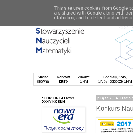
This site uses cookies from Google to 
are shared with Google along with per
statistics, and to detect and address
Strona
Kontakt
Władze
Oddziały, Koła,
główna
biuro
SNM
Grupy Robocze SNM
SPONSOR GŁÓWNY
piątek, 4 list
XXXIV KK SNM
Konkurs Nau