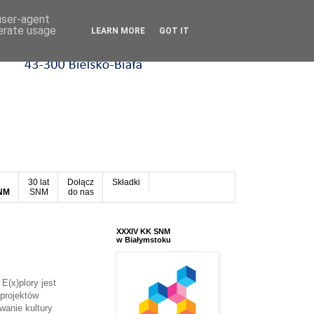
 user-agent
nerate usage
LEARN MORE
GOT IT
30 lat
Dołącz
Składki
SNM
SNM
do nas
XXXIV KK SNM
w Białymstoku
 E(x)plory jest
projektów
wanie kultury