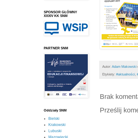
SPONSOR GŁÓWNY
XXXIV KK SNM
PARTNER SNM
Autor:
Adam Makowski
Etykiety:
#aktualności
,
Brak koment
Prześlij kom
Oddziały SNM
Bielski
Krakowski
Lubuski
Mazowiecki