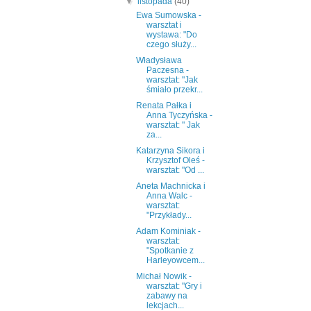
▼
listopada
(40)
Ewa Sumowska -
warsztat i
wystawa: "Do
czego służy...
Władysława
Paczesna -
warsztat: "Jak
śmiało przekr...
Renata Pałka i
Anna Tyczyńska -
warsztat: " Jak
za...
Katarzyna Sikora i
Krzysztof Oleś -
warsztat: "Od ...
Aneta Machnicka i
Anna Walc -
warsztat:
"Przykłady...
Adam Kominiak -
warsztat:
"Spotkanie z
Harleyowcem...
Michał Nowik -
warsztat: "Gry i
zabawy na
lekcjach...