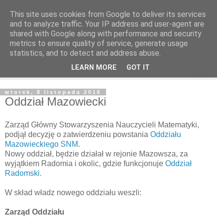
This site uses cookies from Google to deliver its services
and to analyze traffic. Your IP address and user-agent are
shared with Google along with performance and security
metrics to ensure quality of service, generate usage
statistics, and to detect and address abuse.
LEARN MORE
GOT IT
▼
wtorek, 8 listopada 2016
Oddział Mazowiecki
Zarząd Główny Stowarzyszenia Nauczycieli Matematyki,
podjął decyzję o zatwierdzeniu powstania
Oddziału
Mazowieckiego SNM
.
Nowy oddział, będzie działał w rejonie Mazowsza, za
wyjątkiem Radomia i okolic, gdzie funkcjonuje
Oddział
Radomski
.
W skład władz nowego oddziału weszli:
Zarząd Oddziału