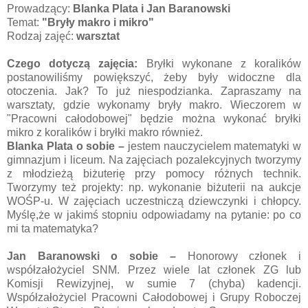
Prowadzący:
Blanka Plata i Jan Baranowski
Temat:
"Bryły makro i mikro"
Rodzaj zajęć:
warsztat
Czego dotyczą zajęcia:
Bryłki wykonane z koralików
postanowiliśmy powiększyć, żeby były widoczne dla
otoczenia. Jak? To już niespodzianka. Zapraszamy na
warsztaty, gdzie wykonamy bryły makro. Wieczorem w
"Pracowni całodobowej" będzie można wykonać bryłki
mikro z koralików i bryłki makro również.
Blanka Plata
o sobie –
jestem nauczycielem matematyki w
gimnazjum i liceum. Na zajęciach pozalekcyjnych tworzymy
z młodzieżą biżuterię przy pomocy różnych technik.
Tworzymy też projekty: np. wykonanie biżuterii na aukcje
WOŚP-u. W zajęciach uczestniczą dziewczynki i chłopcy.
Myślę,że w jakimś stopniu odpowiadamy na pytanie: po co
mi ta matematyka?
Jan Baranowski
o sobie –
Honorowy członek i
współzałożyciel SNM. Przez wiele lat członek ZG lub
Komisji Rewizyjnej, w sumie 7 (chyba) kadencji.
Współzałożyciel Pracowni Całodobowej i Grupy Roboczej