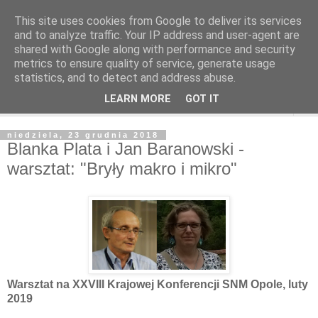
This site uses cookies from Google to deliver its services
and to analyze traffic. Your IP address and user-agent are
shared with Google along with performance and security
metrics to ensure quality of service, generate usage
statistics, and to detect and address abuse.
LEARN MORE
GOT IT
▼
niedziela, 23 grudnia 2018
Blanka Plata i Jan Baranowski -
warsztat: "Bryły makro i mikro"
Warsztat na XXVIII Krajowej Konferencji SNM Opole, luty
2019