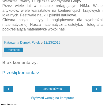
Warsztat Otwarty. Długi czas koordynator Grupy.
Przez wiele lat w zespole redagującym NiMa. Wiele
artykułów, wiele warsztatów na konferencjach krajowych i
lokalnych. Festiwale nauki i pikniki naukowe.
Główna pasja - bryły. I poglądowość dla wyobraźni
matematycznej. Nasza matematyczna estetyka. I fotografia
podkreślająca matematykę wokół nas.
Katarzyna Dymek-Polek
o
12/23/2018
Udostępnij
Brak komentarzy:
Prześlij komentarz
‹
›
Strona główna
Wyświetl wersję na komputer
Współtwórcy