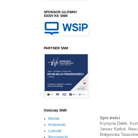
SPONSOR GŁÓWNY
XXXIV KK SNM
PARTNER SNM
Oddziały SNM
Spis treści
Bielski
Krystyna Dałek, Kszt
Krakowski
Janusz Karkut, Nauc
Lubuski
Małgorzata Taraszki
Mazowiecki