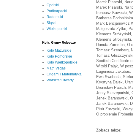
Marek Pisarski, Nau
Opolski
Marek Pisarski, Na 
Podkarpacki
Ireneusz Kawecki, W
Radomski
Barbarza Podobińska
Śląski
Mark Bencjanowicz Wo
Małgorzata Zytko, P
Wielkopolski
Klemens Stróżyński,
Klemens Stróżyński,
Koła, Grupy Robocze
Danuta Zaremba, O dz
Tomasz Szemberg, Ma
Koło Mazurskie
Tomasz Gliszczyński
Koło Pomorskie
Scottish Certificate 
Koło Wielkopolskie
Witold Pająk, W posz
Math Vegas
Eugeniusz Jakubas, 
Origami i Matematyka
Ewa Swoboda, Stefan 
Warsztat Otwarty
Krystyna Dałek, Ułam
Bronisław Pabich, Ma
Jerzy Szczepański, O
Jenek Baranowski, O
Janek Baranowski, D
Piotr Zarzycki, Wszys
O problemie Frobeni
Zobacz także: