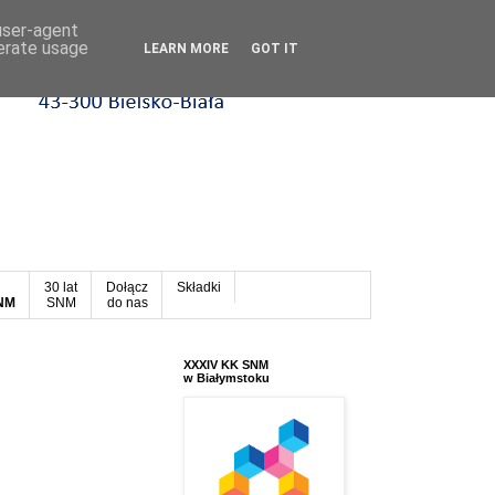
 user-agent
nerate usage
LEARN MORE
GOT IT
30 lat
Dołącz
Składki
SNM
SNM
do nas
XXXIV KK SNM
w Białymstoku