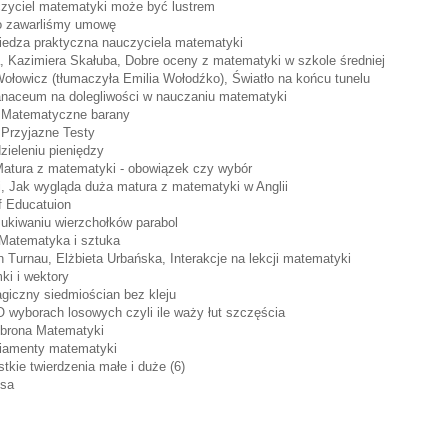
czyciel matematyki może być lustrem
to zawarliśmy umowę
iedza praktyczna nauczyciela matematyki
, Kazimiera Skałuba, Dobre oceny z matematyki w szkole średniej
łowicz (tłumaczyła Emilia Wołodźko), Światło na końcu tunelu
anaceum na dolegliwości w nauczaniu matematyki
 Matematyczne barany
 Przyjazne Testy
ieleniu pieniędzy
tura z matematyki - obowiązek czy wybór
, Jak wygląda duża matura z matematyki w Anglii
of Educatuion
ukiwaniu wierzchołków parabol
Matematyka i sztuka
Turnau, Elżbieta Urbańska, Interakcje na lekcji matematyki
ki i wektory
giczny siedmiościan bez kleju
 wyborach losowych czyli ile waży łut szczęścia
brona Matematyki
iamenty matematyki
tkie twierdzenia małe i duże (6)
usa