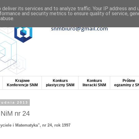
deliver its services and to analyze traffic. Your IP address and
formance and security metrics to ensure quality of service, ge
 abuse.
Krajowe
Konkurs
Konkurs
Próbne
Konferencje SNM
plastyczny SNM
literacki SNM
egzaminy z 
rudnia 2013
NiM nr 24
iele i Matematyka", nr 24, rok 1997