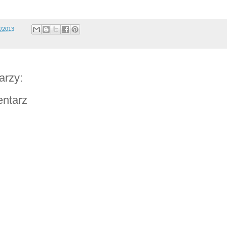
2/2013
arzy:
entarz