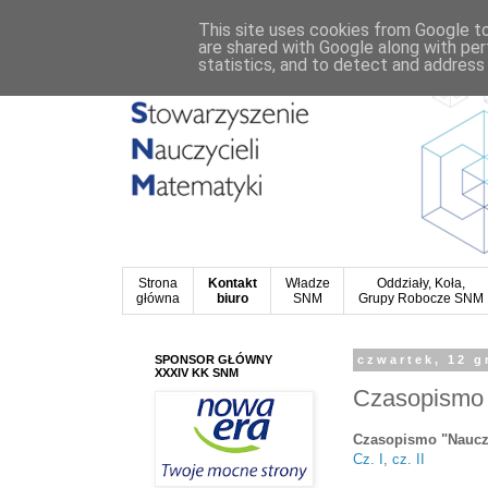
This site uses cookies from Google to 
are shared with Google along with per
statistics, and to detect and address
Strona
Kontakt
Władze
Oddziały, Koła,
główna
biuro
SNM
Grupy Robocze SNM
SPONSOR GŁÓWNY
czwartek, 12 g
XXXIV KK SNM
Czasopismo 
Czasopismo "Nauczyc
Cz. I
,
cz. II