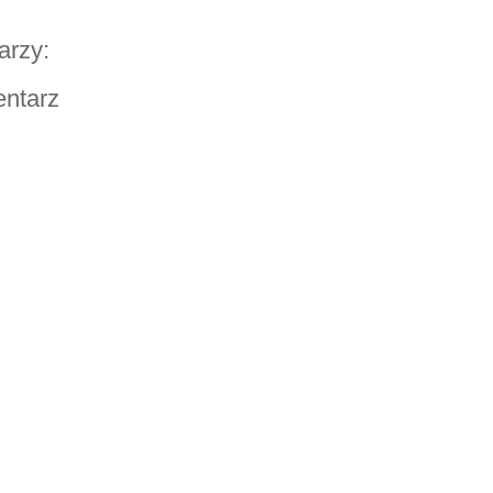
arzy:
entarz