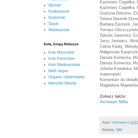
Kazimierz Cegiełka, P
Opolski
Kazimierz Cegiełka, 
Podkarpacki
Grażyna Dokurno, El
Radomski
Teresa Dwornik-Orze
Śląski
Barbara Ejsmont, Ja
Tomasz Gliszczyński
Wielkopolski
Danuta Jaworska, Gr
Jerzy Janowicz, Wzb
Koła, Grupy Robocze
Celina Kadej, Metody
Małgorzata Kasprzyk,
Koło Mazurskie
Danuta Kornecka, Mar
Koło Pomorskie
Danuta Kornecka, Ma
Koło Wielkopolskie
Jolanta Kowalska, Ma
Math Vegas
matematyki
Origami i Matematyka
Komentarz do okładk
Warsztat Otwarty
Magdalena Majewska,
Zobacz także:
Archiwum NiMa
Autor:
Unknown
o
12/1
Etykiety:
NiM