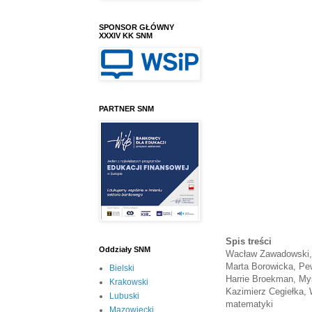
SPONSOR GŁÓWNY
XXXIV KK SNM
PARTNER SNM
Spis treści
Oddziały SNM
Wacław Zawadowski
Marta Borowicka, Pe
Bielski
Harrie Broekman, My
Krakowski
Kazimierz Cegiełka,
Lubuski
matematyki
Mazowiecki