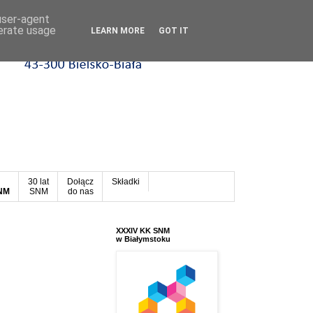
 user-agent
nerate usage
LEARN MORE
GOT IT
30 lat
Dołącz
Składki
SNM
SNM
do nas
XXXIV KK SNM
w Białymstoku