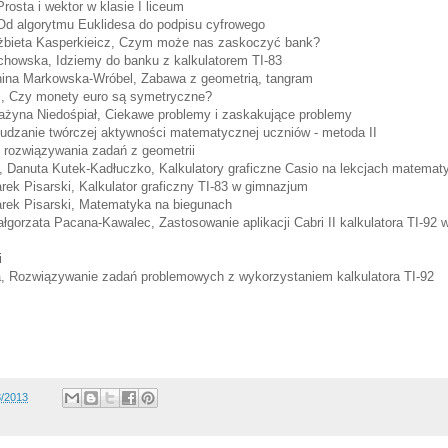
rosta i wektor w klasie I liceum
Od algorytmu Euklidesa do podpisu cyfrowego
żbieta Kasperkieicz, Czym może nas zaskoczyć bank?
chowska, Idziemy do banku z kalkulatorem TI-83
nina Markowska-Wróbel, Zabawa z geometrią, tangram
, Czy monety euro są symetryczne?
ażyna Niedośpiał, Ciekawe problemy i zaskakujące problemy
udzanie twórczej aktywności matematycznej uczniów - metoda II
 rozwiązywania zadań z geometrii
 Danuta Kutek-Kadłuczko, Kalkulatory graficzne Casio na lekcjach matematy
ek Pisarski, Kalkulator graficzny TI-83 w gimnazjum
rek Pisarski, Matematyka na biegunach
łgorzata Pacana-Kawalec, Zastosowanie aplikacji Cabri II kalkulatora TI-92 
i
 Rozwiązywanie zadań problemowych z wykorzystaniem kalkulatora TI-92
3/2013