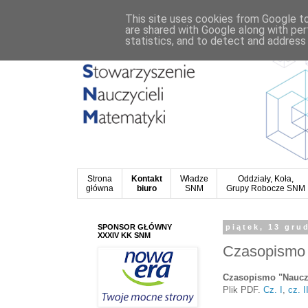
This site uses cookies from Google to 
are shared with Google along with per
statistics, and to detect and address
Strona
Kontakt
Władze
Oddziały, Koła,
główna
biuro
SNM
Grupy Robocze SNM
SPONSOR GŁÓWNY
piątek, 13 gru
XXXIV KK SNM
Czasopismo 
Czasopismo "Nauczyc
Plik PDF.
Cz. I
,
cz. I