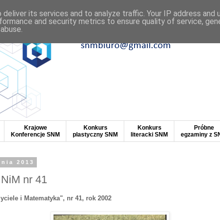
deliver its services and to analyze traffic. Your IP address and
formance and security metrics to ensure quality of service, ge
 abuse.
Krajowe
Konkurs
Konkurs
Próbne
Konferencje SNM
plastyczny SNM
literacki SNM
egzaminy z 
dnia 2013
NiM nr 41
iele i Matematyka", nr 41, rok 2002
I