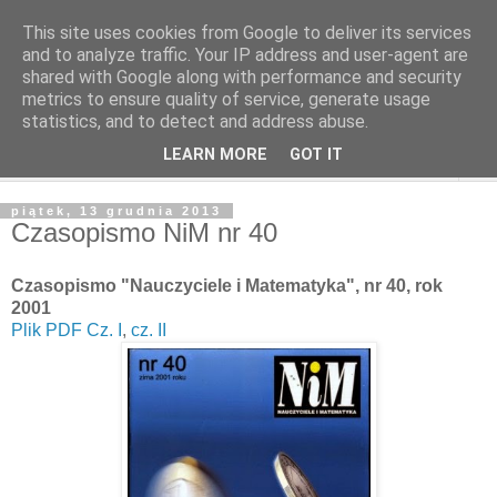
This site uses cookies from Google to deliver its services
and to analyze traffic. Your IP address and user-agent are
shared with Google along with performance and security
metrics to ensure quality of service, generate usage
statistics, and to detect and address abuse.
LEARN MORE
GOT IT
▼
piątek, 13 grudnia 2013
Czasopismo NiM nr 40
Czasopismo "Nauczyciele i Matematyka", nr 40, rok
2001
Plik PDF Cz. I
,
cz. II