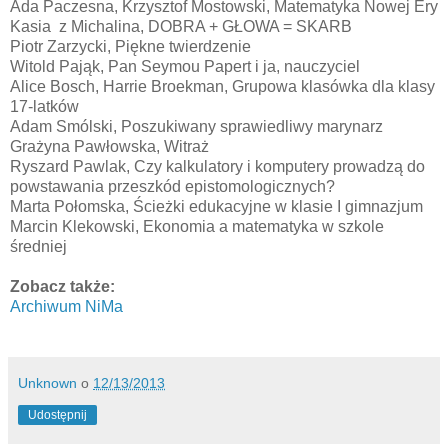
Ada Paczesna, Krzysztof Mostowski, Matematyka Nowej Ery
Kasia z Michalina, DOBRA + GŁOWA = SKARB
Piotr Zarzycki, Piękne twierdzenie
Witold Pająk, Pan Seymou Papert i ja, nauczyciel
Alice Bosch, Harrie Broekman, Grupowa klasówka dla klasy
17-latków
Adam Smólski, Poszukiwany sprawiedliwy marynarz
Grażyna Pawłowska, Witraż
Ryszard Pawlak, Czy kalkulatory i komputery prowadzą do
powstawania przeszkód epistomologicznych?
Marta Połomska, Ścieżki edukacyjne w klasie I gimnazjum
Marcin Klekowski, Ekonomia a matematyka w szkole
średniej
Zobacz także:
Archiwum NiMa
Unknown
o
12/13/2013
Udostępnij