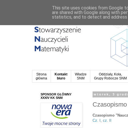
This site uses cookies from Google to 
are shared with Google along with per
statistics, and to detect and address
Strona
Kontakt
Władze
Oddziały, Koła,
główna
biuro
SNM
Grupy Robocze SNM
SPONSOR GŁÓWNY
wtorek, 3 grud
XXXIV KK SNM
Czasopismo 
Czasopismo "Nauczyc
Cz. I
,
cz. II