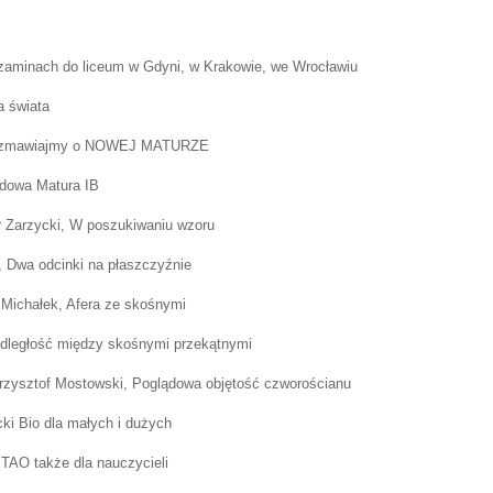
aminach do liceum w Gdyni, w Krakowie, we Wrocławiu
 świata
rozmawiajmy o NOWEJ MATURZE
dowa Matura IB
r Zarzycki, W poszukiwaniu wzoru
, Dwa odcinki na płaszczyźnie
 Michałek, Afera ze skośnymi
dległość między skośnymi przekątnymi
rzysztof Mostowski, Poglądowa objętość czworościanu
ki Bio dla małych i dużych
TAO także dla nauczycieli