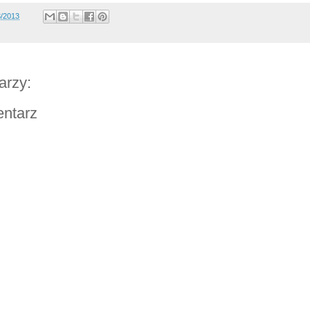
3/2013
arzy:
entarz