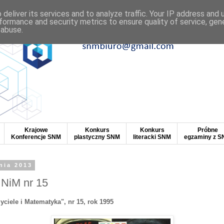
deliver its services and to analyze traffic. Your IP address and
formance and security metrics to ensure quality of service, ge
 abuse.
Krajowe
Konkurs
Konkurs
Próbne
Konferencje SNM
plastyczny SNM
literacki SNM
egzaminy z 
nia 2013
NiM nr 15
iele i Matematyka", nr 15, rok 1995