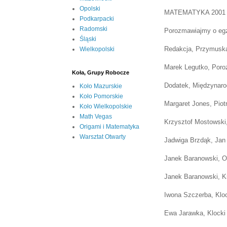
Opolski
MATEMATYKA 2001
Podkarpacki
Radomski
Porozmawiajmy o egz
Śląski
Redakcja, Przymuska
Wielkopolski
Marek Legutko, Po
Koła, Grupy Robocze
Dodatek, Międzynaro
Koło Mazurskie
Koło Pomorskie
Margaret Jones, Piot
Koło Wielkopolskie
Math Vegas
Krzysztof Mostowski
Origami i Matematyka
Warsztat Otwarty
Jadwiga Brzdąk, Jan
Janek Baranowski, O
Janek Baranowski, K
Iwona Szczerba, Kloc
Ewa Jarawka, Klocki 