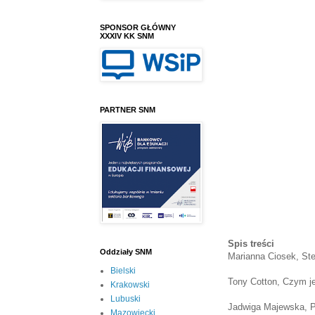
SPONSOR GŁÓWNY
XXXIV KK SNM
PARTNER SNM
Spis treści
Oddziały SNM
Marianna Ciosek, St
Bielski
Tony Cotton, Czym j
Krakowski
Lubuski
Jadwiga Majewska, 
Mazowiecki