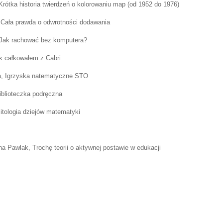
Krótka historia twierdzeń o kolorowaniu map (od 1952 do 1976)
 Cała prawda o odwrotności dodawania
 Jak rachować bez komputera?
k całkowałem z Cabri
a, Igrzyska natematyczne STO
iblioteczka podręczna
tologia dziejów matematyki
a Pawlak, Trochę teorii o aktywnej postawie w edukacji