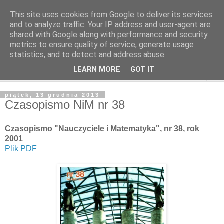
This site uses cookies from Google to deliver its services
and to analyze traffic. Your IP address and user-agent are
shared with Google along with performance and security
metrics to ensure quality of service, generate usage
statistics, and to detect and address abuse.
LEARN MORE
GOT IT
▼
piątek, 13 grudnia 2013
Czasopismo NiM nr 38
Czasopismo "Nauczyciele i Matematyka", nr 38, rok
2001
Plik PDF