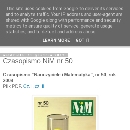
This site uses cookies from Google to deliver its services
and to analyze traffic. Your IP address and user-agent are
shared with Google along with performance and security
metrics to ensure quality of service, generate usage
statistics, and to detect and address abuse.
LEARN MORE
GOT IT
▼
niedziela, 15 grudnia 2013
Czasopismo NiM nr 50
Czasopismo "Nauczyciele i Matematyka", nr 50, rok
2004
Plik PDF.
Cz. I
,
cz. II