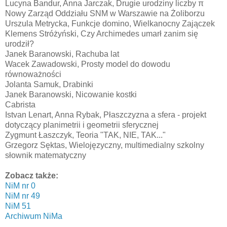
Lucyna Bandur, Anna Jarczak, Drugie urodziny liczby π
Nowy Zarząd Oddziału SNM w Warszawie na Żoliborzu
Urszula Metrycka, Funkcje domino, Wielkanocny Zajączek
Klemens Stróżyński, Czy Archimedes umarł zanim się
urodził?
Janek Baranowski, Rachuba lat
Wacek Zawadowski, Prosty model do dowodu
równoważności
Jolanta Samuk, Drabinki
Janek Baranowski, Nicowanie kostki
Cabrista
Istvan Lenart, Anna Rybak, Płaszczyzna a sfera - projekt
dotyczący planimetrii i geometrii sferycznej
Zygmunt Łaszczyk, Teoria "TAK, NIE, TAK..."
Grzegorz Sęktas, Wielojęzyczny, multimedialny szkolny
słownik matematyczny
Zobacz także:
NiM nr 0
NiM nr 49
NiM 51
Archiwum NiMa