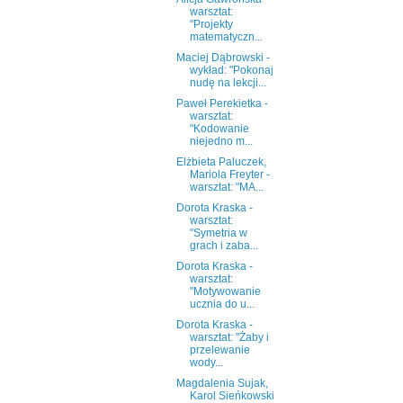
warsztat:
"Projekty
matematyczn...
Maciej Dąbrowski -
wykład: "Pokonaj
nudę na lekcji...
Paweł Perekietka -
warsztat:
"Kodowanie
niejedno m...
Elżbieta Paluczek,
Mariola Freyter -
warsztat: "MA...
Dorota Kraska -
warsztat:
"Symetria w
grach i zaba...
Dorota Kraska -
warsztat:
"Motywowanie
ucznia do u...
Dorota Kraska -
warsztat: "Żaby i
przelewanie
wody...
Magdalenia Sujak,
Karol Sieńkowski