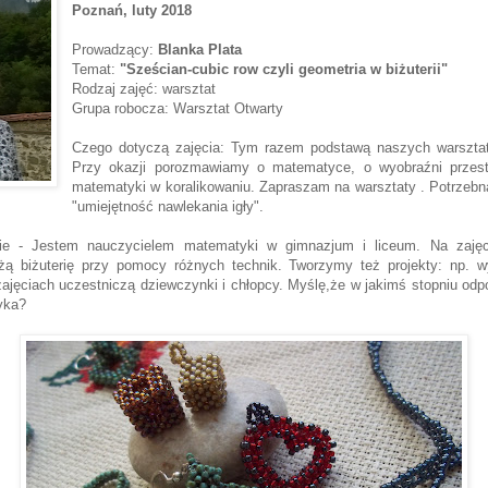
Poznań
, luty 2018
Prowadzący:
Blanka Plata
Temat:
"Sześcian-cubic row czyli geometria w biżuterii"
Rodzaj zajęć: warsztat
Grupa robocza: Warsztat Otwarty
Czego dotyczą zajęcia: Tym razem podstawą naszych warsztat
Przy okazji porozmawiamy o matematyce, o wyobraźni przestr
matematyki w koralikowaniu. Zapraszam na warsztaty . Potrzebn
"umiejętność nawlekania igły".
ie - Jestem nauczycielem matematyki w gimnazjum i liceum. Na zajęc
ą biżuterię przy pomocy różnych technik. Tworzymy też projekty: np. wy
jęciach uczestniczą dziewczynki i chłopcy. Myślę,że w jakimś stopniu odp
yka?