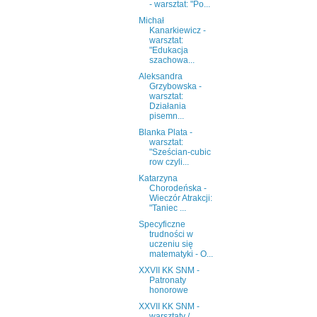
- warsztat: "Po...
Michał
Kanarkiewicz -
warsztat:
"Edukacja
szachowa...
Aleksandra
Grzybowska -
warsztat:
Działania
pisemn...
Blanka Plata -
warsztat:
"Sześcian-cubic
row czyli...
Katarzyna
Chorodeńska -
Wieczór Atrakcji:
"Taniec ...
Specyficzne
trudności w
uczeniu się
matematyki - O...
XXVII KK SNM -
Patronaty
honorowe
XXVII KK SNM -
warsztaty /