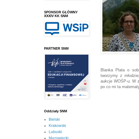
SPONSOR GŁÓWNY
XXXIV KK SNM
PARTNER SNM
Blanka Plata o sob
tworzymy z młodzież
aukcje WOŚP-u. W za
po co mi ta matemat
Oddziały SNM
Bielski
Krakowski
Lubuski
Mazowiecki