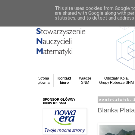
This site uses cookies from Google to 
are shared with Google along with per
statistics, and to detect and address
Strona
Kontakt
Władze
Oddziały, Koła,
główna
biuro
SNM
Grupy Robocze SNM
SPONSOR GŁÓWNY
poniedziałek, 
XXXIV KK SNM
Blanka Plata 