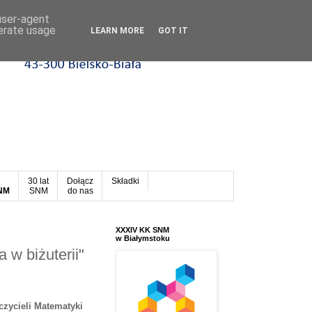
 user-agent
nerate usage
LEARN MORE
GOT IT
30 lat
Dołącz
Składki
SNM
SNM
do nas
XXXIV KK SNM
w Białymstoku
 w biżuterii"
czycieli Matematyki