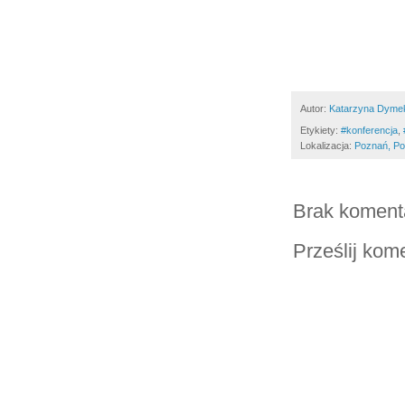
Autor:
Katarzyna Dyme
Etykiety:
‪#‎konferencja‬‪
,
Lokalizacja:
Poznań, Po
Brak koment
Prześlij kom