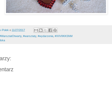
k-Polek
o
11/27/2017
#WarsztatOtwarty
,
#warsztaty
,
#wydarzenia
,
#XXVIIKKSNM
lska
arzy:
entarz