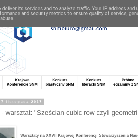
deliver its services and to analyze traffic. Your IP address and
formance and security metrics to ensure quality of service, ge
 abuse.
Krajowe
Konkurs
Konkurs
Próbne
Konferencje SNM
plastyczny SNM
literacki SNM
egzaminy z 
27 listopada 2017
- warsztat: "Sześcian-cubic row czyli geometria
Warsztaty na XXVII Krajowej Konferencji Stowarzyszenia Nau