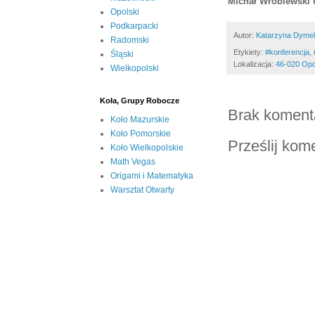
Michał Wróblewski 
Opolski
Podkarpacki
Autor:
Katarzyna Dyme
Radomski
Etykiety:
#konferencja
,
Śląski
Lokalizacja:
46-020 Opo
Wielkopolski
Koła, Grupy Robocze
Brak koment
Koło Mazurskie
Koło Pomorskie
Prześlij kom
Koło Wielkopolskie
Math Vegas
Origami i Matematyka
Warsztat Otwarty