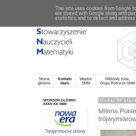
This site uses cookies from Google to 
are shared with Google along with per
statistics, and to detect and address
Strona
Kontakt
Władze
Oddziały, Koła,
główna
biuro
SNM
Grupy Robocze SNM
SPONSOR GŁÓWNY
środa, 30 styc
XXXIV KK SNM
Milena Piase
trójwymiarow