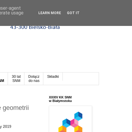
 user-agent
nerate usage
LEARN MORE
GOT IT
30 lat
Dołącz
Składki
SNM
SNM
do nas
XXXIV KK SNM
w Białymstoku
 geometrii
y 2019