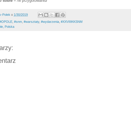
o sobie –
/w przygotowaniu/
k-Polek
o
1/30/2019
#OPOLE
,
#snm
,
#warsztaty
,
#wydarzenia
,
#XXVIIIKKSNM
le, Polska
arzy:
entarz