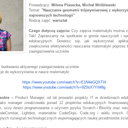
Prowadzący:
Milena Piasecka, Michał Wróblewski
Temat:
"Nauczanie geometrii trójwymiarowej z wykorzy
najnowszych technologii"
Rodzaj zajęć:
warsztat
Czego dotyczą zajęcia:
Czy zajęcia matematyki można z
Tak! Zapraszamy na spotkanie w gronie nauczycieli i spe
edukacyjnych. Dowiesz się, jak wykorzystać aplik
zwiększenia efektywności nauczania matematyki poprzez
zaangażowania uczniów.
y budowania aktywnego zaangażowania uczniów
kacje do wykorzystania w nauce matematyki
https://www.youtube.com/watch?
v=E1N4eGQXTI4
https://www.youtube.com/watch?
v=9Z0sX7YrM8g
sobie –
Product Manager, od lat prowadzi projekty IT w dziedzinach eduka
Jako manager zrealizowała ponad 12 projektów edukacyjnych finansowan
o, uczy dzieci programowania z użyciem języka Scratch i Blockly oraz narzę
odeCombat, Lightbot, materiałów CoderDojo, Code.org i wielu innych. 
jnych rozwiązań technologicznych wspomagających naukę przedmiotów ścis