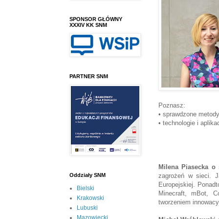
SPONSOR GŁÓWNY
XXXIV KK SNM
PARTNER SNM
Poznasz:
• sprawdzone metod
• technologie i apli
Milena Piasecka o 
zagrożeń w sieci. 
Oddziały SNM
Europejskiej. Ponadt
Bielski
Minecraft, mBot, C
Krakowski
tworzeniem innowacy
Lubuski
Mazowiecki