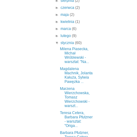
►
sierpnia
(2)
►
czerwca
(2)
►
maja
(2)
►
kwietnia
(1)
►
marca
(6)
►
lutego
(9)
▼
stycznia
(60)
Milena Piasecka,
Michał
Wróblewski -
warsztat: "Na...
Magdalena
Machnik, Jolanta
Kałuża, Sylwia
Pawęzka ...
Marzena
Wierzchowska,
Tomasz
Wierzchowski -
warszt...
Teresa Cetera,
Barbara Pfutzner
- warsztat:
"Origa...
Barbara Pfutzner,