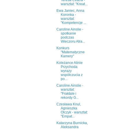
Teresa Cetera -
warsztat: "Kreat...
Ewa Janiec, Anna
Koronka -
warsztat:
"Kompetencje ...
Caroline Ainslie -
spotkanie
podczas
Wieczoru Atra...
Konkurs
"Matematyczne
Kamery"
Koleżance Alinie
Przychoda
wyrazy
współczucia z
po...
Caroline Ainslie -
warsztat:
"Fraktale i
rekordy G...
Czesława Knul,
Agnieszka
Olczyk - warsztat:
"Empat...
Katarzyna Burnicka,
Aleksandra