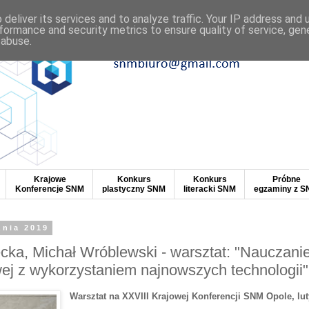
deliver its services and to analyze traffic. Your IP address and
formance and security metrics to ensure quality of service, ge
 abuse.
Krajowe
Konkurs
Konkurs
Próbne
Konferencje SNM
plastyczny SNM
literacki SNM
egzaminy z 
znia 2019
cka, Michał Wróblewski - warsztat: "Nauczanie
ej z wykorzystaniem najnowszych technologii"
Warsztat na XXVIII Krajowej Konferencji SNM Opole, lut