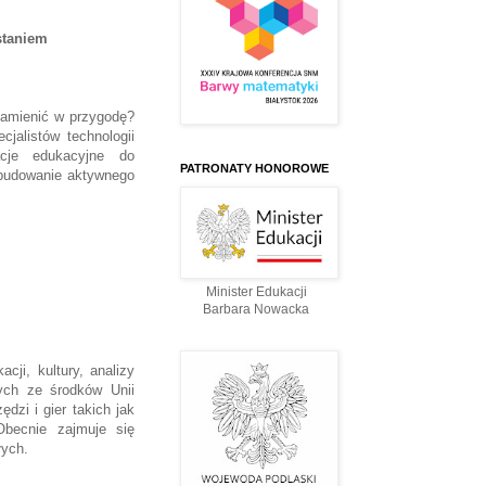
staniem
amienić w przygodę?
cjalistów technologii
acje edukacyjne do
PATRONATY HONOROWE
 budowanie aktywnego
Minister Edukacji
Barbara Nowacka
cji, kultury, analizy
ych ze środków Unii
dzi i gier takich jak
Obecnie zajmuje się
łych.