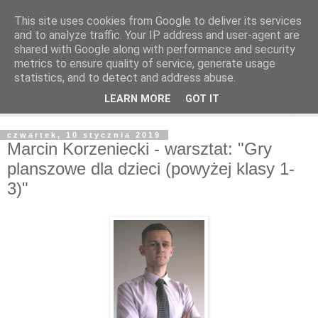
This site uses cookies from Google to deliver its services
and to analyze traffic. Your IP address and user-agent are
shared with Google along with performance and security
metrics to ensure quality of service, generate usage
statistics, and to detect and address abuse.
LEARN MORE
GOT IT
▼
czwartek, 10 stycznia 2019
Marcin Korzeniecki - warsztat: "Gry
planszowe dla dzieci (powyżej klasy 1-
3)"