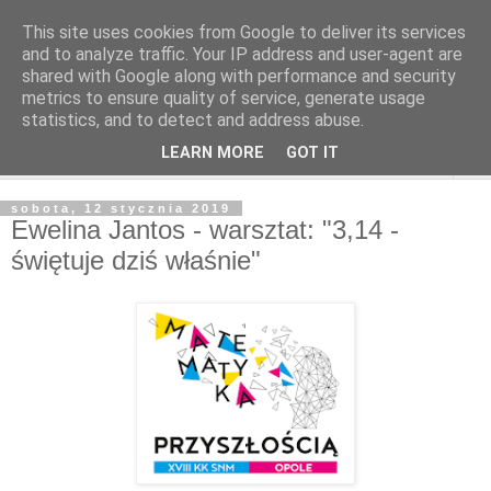
This site uses cookies from Google to deliver its services
and to analyze traffic. Your IP address and user-agent are
shared with Google along with performance and security
metrics to ensure quality of service, generate usage
statistics, and to detect and address abuse.
LEARN MORE
GOT IT
▼
sobota, 12 stycznia 2019
Ewelina Jantos - warsztat: "3,14 -
świętuje dziś właśnie"