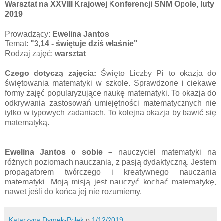
Warsztat na XXVIII Krajowej Konferencji SNM Opole, luty
2019
Prowadzący:
Ewelina Jantos
Temat:
"3,14 - świętuje dziś właśnie"
Rodzaj zajęć:
warsztat
Czego dotyczą zajęcia:
Święto Liczby Pi to okazja do
świętowania matematyki w szkole. Sprawdzone i ciekawe
formy zajęć popularyzujące naukę matematyki. To okazja do
odkrywania zastosowań umiejętności matematycznych nie
tylko w typowych zadaniach. To kolejna okazja by bawić się
matematyką.
Ewelina Jantos o sobie –
nauczyciel matematyki na
różnych poziomach nauczania, z pasją dydaktyczną. Jestem
propagatorem twórczego i kreatywnego nauczania
matematyki. Moją misją jest nauczyć kochać matematykę,
nawet jeśli do końca jej nie rozumiemy.
Katarzyna Dymek-Polek
o
1/12/2019