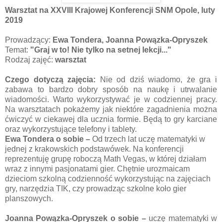
Warsztat na XXVIII Krajowej Konferencji SNM Opole, luty
2019
Prowadzący:
Ewa Tondera, Joanna Powązka-Opryszek
Temat:
"Graj w to! Nie tylko na setnej lekcji..."
Rodzaj zajęć:
warsztat
Czego dotyczą zajęcia:
Nie od dziś wiadomo, że gra i
zabawa to bardzo dobry sposób na naukę i utrwalanie
wiadomości. Warto wykorzystywać je w codziennej pracy.
Na warsztatach pokażemy jak niektóre zagadnienia można
ćwiczyć w ciekawej dla ucznia formie. Będą to gry karciane
oraz wykorzystujące telefony i tablety.
Ewa Tondera o sobie –
Od trzech lat uczę matematyki w
jednej z krakowskich podstawówek. Na konferencji
reprezentuję grupę roboczą Math Vegas, w której działam
wraz z innymi pasjonatami gier. Chętnie urozmaicam
dzieciom szkolną codzienność wykorzystując na zajęciach
gry, narzędzia TIK, czy prowadząc szkolne koło gier
planszowych.
Joanna Powązka-Opryszek o sobie –
uczę matematyki w