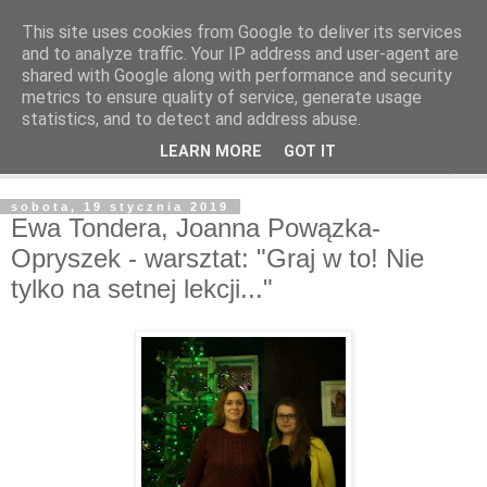
This site uses cookies from Google to deliver its services
and to analyze traffic. Your IP address and user-agent are
shared with Google along with performance and security
metrics to ensure quality of service, generate usage
statistics, and to detect and address abuse.
LEARN MORE
GOT IT
▼
sobota, 19 stycznia 2019
Ewa Tondera, Joanna Powązka-
Opryszek - warsztat: "Graj w to! Nie
tylko na setnej lekcji..."