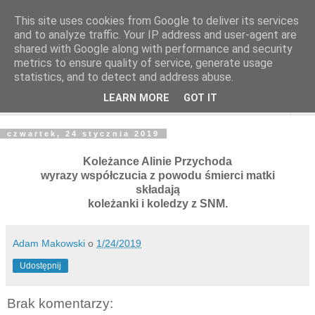
This site uses cookies from Google to deliver its services
and to analyze traffic. Your IP address and user-agent are
shared with Google along with performance and security
metrics to ensure quality of service, generate usage
statistics, and to detect and address abuse.
LEARN MORE
GOT IT
▼
czwartek, 24 stycznia 2019
Koleżance Alinie Przychoda
wyrazy współczucia z powodu śmierci matki
składają
koleżanki i koledzy z SNM.
Adam Makowski
o
1/24/2019
Udostępnij
Brak komentarzy: