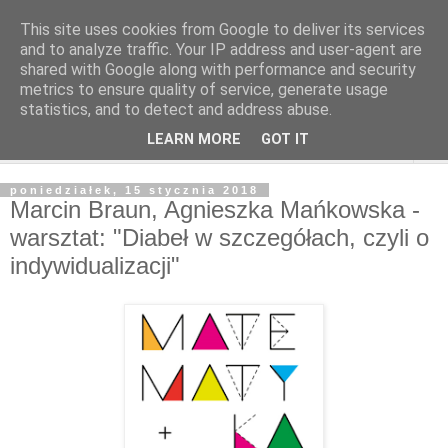
This site uses cookies from Google to deliver its services
and to analyze traffic. Your IP address and user-agent are
shared with Google along with performance and security
metrics to ensure quality of service, generate usage
statistics, and to detect and address abuse.
LEARN MORE
GOT IT
▼
poniedziałek, 15 stycznia 2018
Marcin Braun, Agnieszka Mańkowska -
warsztat: "Diabeł w szczegółach, czyli o
indywidualizacji"