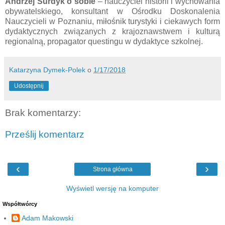
Andrzej Surdyk
o sobie
– nauczyciel historii i wychowania
obywatelskiego, konsultant w Ośrodku Doskonalenia
Nauczycieli w Poznaniu, miłośnik turystyki i ciekawych form
dydaktycznych związanych z krajoznawstwem i kulturą
regionalną, propagator questingu w dydaktyce szkolnej.
Katarzyna Dymek-Polek
o
1/17/2018
Udostępnij
Brak komentarzy:
Prześlij komentarz
‹
›
Strona główna
Wyświetl wersję na komputer
Współtwórcy
Adam Makowski