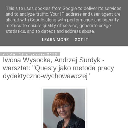
This site uses cookies from Google to deliver its services
and to analyze traffic. Your IP address and user-agent are
shared with Google along with performance and security
metrics to ensure quality of service, generate usage
statistics, and to detect and address abuse.
LEARN MORE
GOT IT
▼
środa, 17 stycznia 2018
Iwona Wysocka, Andrzej Surdyk -
warsztat: "Questy jako metoda pracy
dydaktyczno-wychowawczej"