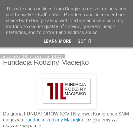
This site uses cookies from Google to deliver its services
and to analyze traffic. Your IP address and user-agent are
shared with Google along with performance and security
metrics to ensure quality of service, generate usage
statistics, and to detect and address abuse.
LEARN MORE
GOT IT
▼
wtorek, 30 stycznia 2018
Fundacja Rodziny Maciejko
Do grona FUNDATORÓW XXVII Krajowej Konferencji SNM
dołączyła
Fundacja Rodziny Maciejko
. Dziękujemy za
okazane wsparcie.