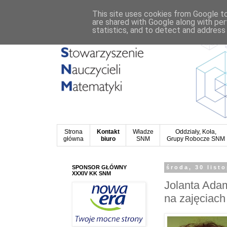
This site uses cookies from Google to 
are shared with Google along with per
statistics, and to detect and address
Strona
Kontakt
Władze
Oddziały, Koła,
główna
biuro
SNM
Grupy Robocze SNM
SPONSOR GŁÓWNY
środa, 30 list
XXXIV KK SNM
Jolanta Ada
na zajęciac