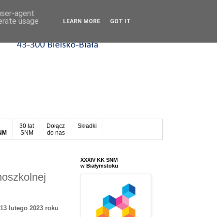
 user-agent
nerate usage
LEARN MORE
GOT IT
30 lat
Dołącz
Składki
SNM
SNM
do nas
XXXIV KK SNM
w Białymstoku
noszkolnej
13 lutego 2023 roku