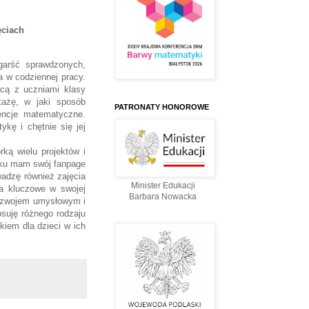
ęciach
arść sprawdzonych,
 w codziennej pracy.
acą z uczniami klasy
każę, w jaki sposób
PATRONATY HONOROWE
encje matematyczne.
kę i chętnie się jej
ką wielu projektów i
oku mam swój fanpage
adzę również zajęcia
Minister Edukacji
Za kluczowe w swojej
Barbara Nowacka
rozwojem umysłowym i
suję różnego rodzaju
kiem dla dzieci w ich