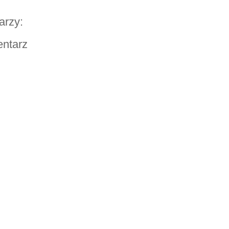
arzy:
entarz