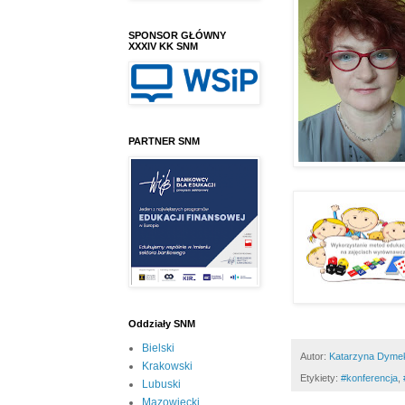
SPONSOR GŁÓWNY
XXXIV KK SNM
PARTNER SNM
Oddziały SNM
Bielski
Autor:
Katarzyna Dyme
Krakowski
Etykiety:
#konferencja
,
Lubuski
Mazowiecki