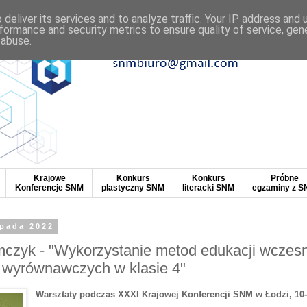
deliver its services and to analyze traffic. Your IP address and
formance and security metrics to ensure quality of service, ge
 abuse.
Krajowe
Konkurs
Konkurs
Próbne
Konferencje SNM
plastyczny SNM
literacki SNM
egzaminy z 
opada 2022
mczyk - "Wykorzystanie metod edukacji wczes
h wyrównawczych w klasie 4"
Warsztaty podczas XXXI Krajowej Konferencji SNM w Łodzi, 10-