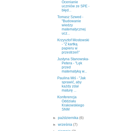
Ocenianie
uczniów ze SPE -
błęd...
Tomasz Szwed -
"Budowanie
wiedzy
matematycznej
ucz...
Krzysztof Mostowski
- "Z kartką
papieru w
przestrzeń"
Justyna Stanowska-
Petera - "Lęk
przed
matematyką w...
Paulina Miś - "Jak
sprawić, aby
każdy zdał
maturę ...
Konferencja
Oddziału
Krakowskiego
SNM
►
października
(6)
►
września
(7)