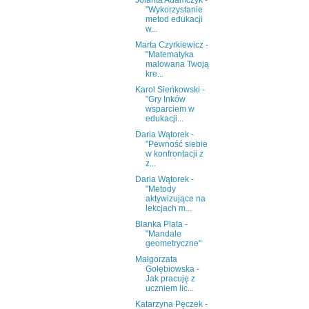
Jolanta Adamczyk -
"Wykorzystanie
metod edukacji
w...
Marta Czyrkiewicz -
"Matematyka
malowana Twoją
kre...
Karol Sieńkowski -
"Gry Inków
wsparciem w
edukacji...
Daria Wątorek -
"Pewność siebie
w konfrontacji z
z...
Daria Wątorek -
"Metody
aktywizujące na
lekcjach m...
Blanka Plata -
"Mandale
geometryczne"
Małgorzata
Gołębiowska -
Jak pracuję z
uczniem lic...
Katarzyna Pęczek -