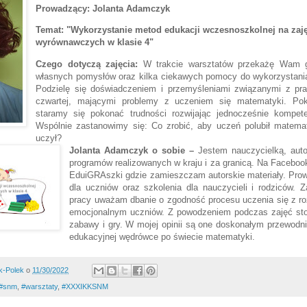
Prowadzący: Jolanta Adamczyk
Temat:
"Wykorzystanie metod edukacji wczesnoszkolnej na zaj
wyrównawczych w klasie 4"
Czego dotyczą zajęcia:
W trakcie warsztatów przekażę Wam g
własnych pomysłów oraz kilka ciekawych pomocy do wykorzystania
Podzielę się doświadczeniem i przemyśleniami związanymi z pr
czwartej, mającymi problemy z uczeniem się matematyki. Po
staramy się pokonać trudności rozwijając jednocześnie kompet
Wspólnie zastanowimy się: Co zrobić, aby uczeń polubił matematy
uczył?
Jolanta Adamczyk
o sobie
–
Jestem nauczycielką, autor
programów realizowanych w kraju i za granicą. Na Facebo
EduiGRAszki gdzie zamieszczam autorskie materiały. Prow
dla uczniów oraz szkolenia dla nauczycieli i rodziców. 
pracy uważam dbanie o zgodność procesu uczenia się z 
emocjonalnym uczniów. Z powodzeniem podczas zajęć sto
zabawy i gry. W mojej opinii są one doskonałym przewodni
edukacyjnej wędrówce po świecie matematyki.
k-Polek
o
11/30/2022
#snm
,
#warsztaty
,
#XXXIKKSNM