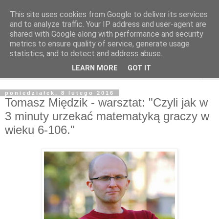
This site uses cookies from Google to deliver its services
and to analyze traffic. Your IP address and user-agent are
shared with Google along with performance and security
metrics to ensure quality of service, generate usage
statistics, and to detect and address abuse.
LEARN MORE
GOT IT
▼
poniedziałek, 8 lutego 2016
Tomasz Międzik - warsztat: "Czyli jak w
3 minuty urzekać matematyką graczy w
wieku 6-106."