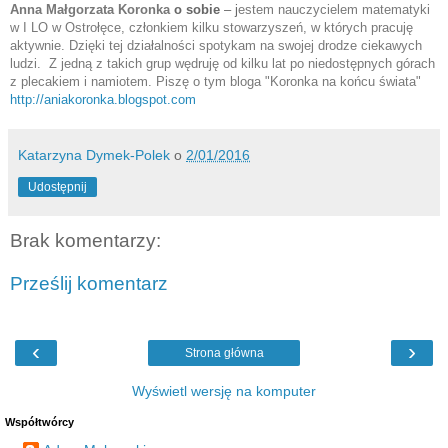
Anna Małgorzata Koronka
 o sobie
 – j
estem nauczycielem matematyki 
w I LO w Ostrołęce, członkiem kilku stowarzyszeń, w których pracuję 
aktywnie. Dzięki tej działalności spotykam na swojej drodze ciekawych 
ludzi.  Z jedną z takich grup wędruję od kilku lat po niedostępnych górach 
z plecakiem i namiotem. Piszę o tym bloga "Koronka na końcu świata" 
http://aniakoronka.blogspot.com
Katarzyna Dymek-Polek
o
2/01/2016
Udostępnij
Brak komentarzy:
Prześlij komentarz
‹
›
Strona główna
Wyświetl wersję na komputer
Współtwórcy