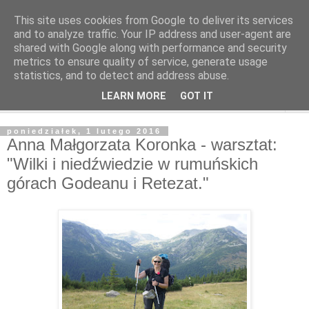
This site uses cookies from Google to deliver its services
and to analyze traffic. Your IP address and user-agent are
shared with Google along with performance and security
metrics to ensure quality of service, generate usage
statistics, and to detect and address abuse.
LEARN MORE
GOT IT
▼
poniedziałek, 1 lutego 2016
Anna Małgorzata Koronka - warsztat:
"Wilki i niedźwiedzie w rumuńskich
górach Godeanu i Retezat."