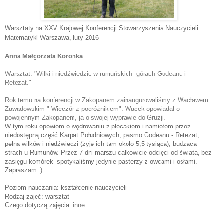
Warsztaty na XXV Krajowej Konferencji Stowarzyszenia Nauczycieli
Matematyki Warszawa
, luty 2016
Anna Małgorzata Koronka
Warsztat: "
Wilki i niedźwiedzie w rumuńskich  górach Godeanu i 
Retezat."
Rok temu na konferencji w Zakopanem zainaugurowaliśmy z Wacławem 
Zawadowskim " Wieczór z podróżnikiem". Wacek opowiadał o 
powojennym Zakopanem, ja o swojej wyprawie do Gruzji. 
W tym roku opowiem o wędrowaniu z plecakiem i namiotem przez
niedostępną część Karpat Południowych, pasmo Godeanu - Retezat,
pełną wilków i niedźwiedzi (żyje ich tam około 5,5 tysiąca), budzącą
strach u Rumunów. Przez 7 dni marszu całkowicie odcięci od świata, bez
zasięgu komórek, spotykaliśmy jedynie pasterzy z owcami i osłami.
Zapraszam :)
Poziom nauczania: kształcenie nauczycieli
Rodzaj zajęć: warsztat
Czego dotyczą zajęcia:
inne