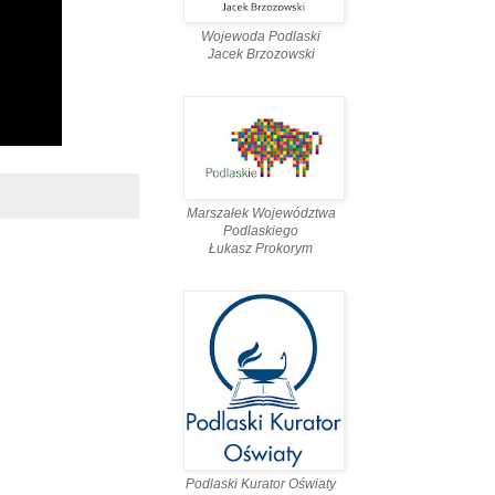
Wojewoda Podlaski
Jacek Brzozowski
Marszałek Województwa
Podlaskiego
Łukasz Prokorym
Podlaski Kurator Oświaty