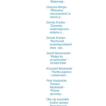
"Matematy...
Grażyna Morga -
"Wirtualna
rzeczywistość w
nauce g...
Dorota Kraska -
"Ziarenka
matematyczne -
kolejna o...
Dorota Kraska -
"Rachunek
prawdopodobień
stwa - gry...
Janek Baranowski -
"Wstęp do
ornamentów" -
XXXKKSNM
Krzysztof Mostowski
- "Kartka papieru
- uniwersaln...
Piotr Nodzyński,
Tomasz
Masłowski -
"Różne
sposoby...
Oby się wszystkie
trudne sprawy