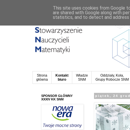
This site uses cookies from Google to 
are shared with Google along with per
statistics, and to detect and address
Strona
Kontakt
Władze
Oddziały, Koła,
główna
biuro
SNM
Grupy Robocze SNM
SPONSOR GŁÓWNY
piątek, 24 gru
XXXIV KK SNM