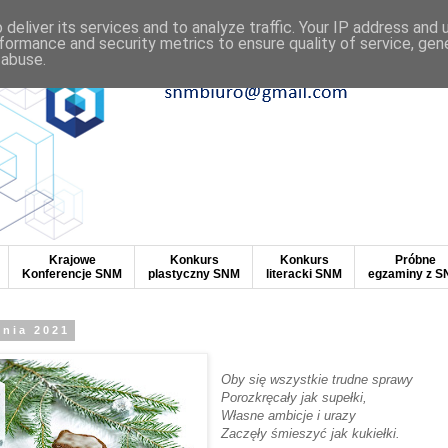
deliver its services and to analyze traffic. Your IP address and
formance and security metrics to ensure quality of service, ge
 abuse.
Krajowe
Konkurs
Konkurs
Próbne
Konferencje SNM
plastyczny SNM
literacki SNM
egzaminy z 
dnia 2021
Oby się wszystkie trudne sprawy
Porozkręcały jak supełki,
Własne ambicje i urazy
Zaczęły śmieszyć jak kukiełki.