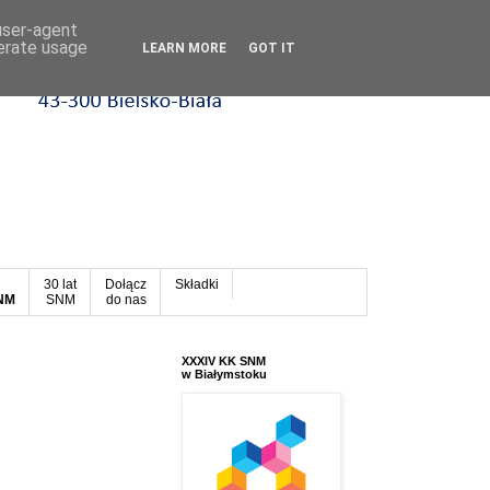
 user-agent
nerate usage
LEARN MORE
GOT IT
30 lat
Dołącz
Składki
SNM
SNM
do nas
XXXIV KK SNM
w Białymstoku