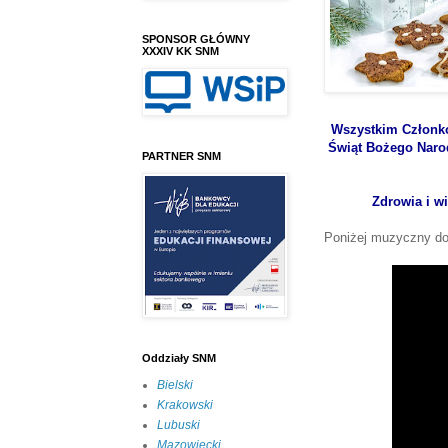
SPONSOR GŁÓWNY
XXXIV KK SNM
Wszystkim Członk
Świąt Bożego Narodz
PARTNER SNM
Zdrowia i w
Poniżej muzyczny d
Oddziały SNM
Bielski
Krakowski
Lubuski
Mazowiecki