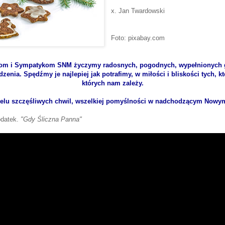
x. Jan Twardowski
Foto: pixabay.com
om i Sympatykom SNM życzymy radosnych, pogodnych, wypełnionych
enia. Spędźmy je najlepiej jak potrafimy, w miłości i bliskości tych, 
których nam zależy.
ielu szczęśliwych chwil, wszelkiej pomyślności w nadchodzącym Nowy
odatek.
"Gdy Śliczna Panna"