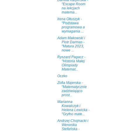
Danuta Karpińska -
"Escape Room
na lekcjach
matema...
Irena Ołtuszyk -
"Podstawa
programowa a
wymagania ...
Adam Makowski i
Piotr Darmas -
"Matura 2023,
nowe ...
Ryszard Pagacz -
"Historia Małej
Olimpiady
Matemat...
Oczko
Zofia Majerska -
"Matematycznie
zadziwiająco
prost...
Marianna
Kowalczyk i
Helena Lewicka -
"Gryfno mate...
Andrzej Chojnacki i
Weronika
Stefańska -