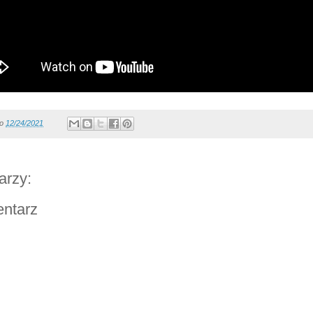
o
12/24/2021
arzy:
entarz