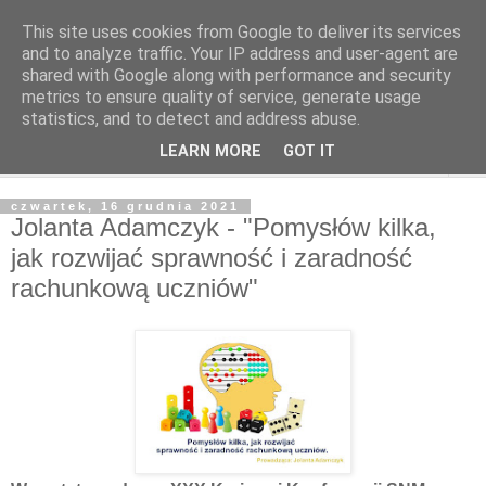
This site uses cookies from Google to deliver its services
and to analyze traffic. Your IP address and user-agent are
shared with Google along with performance and security
metrics to ensure quality of service, generate usage
statistics, and to detect and address abuse.
LEARN MORE
GOT IT
▼
czwartek, 16 grudnia 2021
Jolanta Adamczyk - "Pomysłów kilka,
jak rozwijać sprawność i zaradność
rachunkową uczniów"