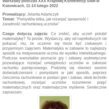
Warsztaty podczas XXX Krajowej Konferencji SNM w
Katowicach, 11-14 lutego 2022
Prowadzący:
Jolanta Adamczyk
Temat:
"Pomysłów kilka, jak rozwijać sprawność i
zaradność rachunkową uczniów"
Czego dotyczą zajęcia:
Co zrobić, aby uczeń polubił
matematykę? To proste. Wystarczy, aby od najmłodszych lat
pokazać mu, że uczenie się może być ciekawym i
przyjemnym zajęciem. Matematyka w zabawie to najlepszy
sposób na motywowanie ucznia do wysiłku intelektualnego.
Podczas warsztatów poznacie gry i zabawy arytmetyczne
pozwalające rozwijać umiejętności uczniów w zakresie
rachunku pamięciowego. Podzielę się również swoimi
doświadczeniami i pomysłami w jaki sposób, poprzez
ćwiczenia rachunkowe w postaci gier i zabaw, obok techniki
rachunkowej, rozwijać uczniów rozumienie pojęć
matematycznych oraz matematyczne myślenie. Serdecznie
zapraszam.