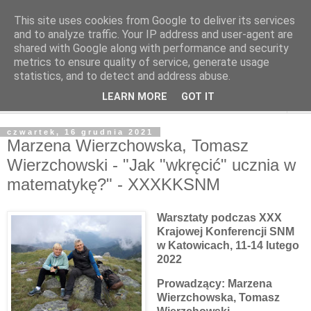
This site uses cookies from Google to deliver its services
and to analyze traffic. Your IP address and user-agent are
shared with Google along with performance and security
metrics to ensure quality of service, generate usage
statistics, and to detect and address abuse.
LEARN MORE
GOT IT
▼
czwartek, 16 grudnia 2021
Marzena Wierzchowska, Tomasz
Wierzchowski - "Jak "wkręcić" ucznia w
matematykę?" - XXXKKSNM
Warsztaty podczas XXX
Krajowej Konferencji SNM
w Katowicach, 11-14 lutego
2022
Prowadzący:
Marzena
Wierzchowska, Tomasz