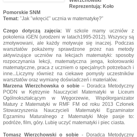
Wierzchowski
Reprezentują: Koło
Pomorskie SNM
Temat:
"Jak "wkręcić" ucznia w matematykę?"
Czego dotyczą zajęcia:
W szkole mamy uczniów z
pokolenia iGEN (urodzeni w latach1995-2012). Wszyscy są
zmotywowani, ale każdy motywuje się inaczej. Podczas
warsztatów pokażemy sprawdzone przez nas metody
aktywizujące uczniów na lekcjach matematyki: sposoby
rozpoczynania lekcji, matematyczna jenga, kolorowanki
matematyczne, praca z uczniem o specjalnych potrzebach i
inne...Liczymy również na ciekawe pomysły uczestników
warsztatów oraz wymianę doświadczeń i materiałów.
Marzena Wierzchowska
o sobie
– Doradca Metodyczny
PODN w Kętrzynie Nauczyciel Matematyki w Liceum
Ogólnokształcącym w Węgorzewie, Współorganizator
Matury z Matematyki w RMF FM od roku 2013 Członek
Stowarzyszenia Nauczycieli Matematyki Egzaminator
Egzaminu Maturalnego z Matematyki Moje pasje to:
podróże, film, góry. Lubię uczyć matematyki i piec ciasta.
Tomasz Wierzchowski o sobie
-
Doradca Metodyczny