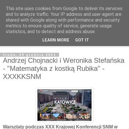
This site uses cookies from Google to deliver its services
and to analyze traffic. Your IP address and user-agent are
shared with Google along with performance and security
metrics to ensure quality of service, generate usage
statistics, and to detect and address abuse.
LEARN MORE
GOT IT
▼
środa, 29 grudnia 2021
Andrzej Chojnacki i Weronika Stefańska
- "Matematyka z kostką Rubika" -
XXXKKSNM
Warsztaty podczas XXX Krajowej Konferencji SNM w