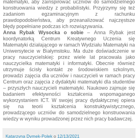
matematyki, aby zainspirować uczniów do samodzielnego
konstruowania wiedzy z probabilistyki. Przyjrzymy się też
zadaniom egzaminacyjnym z rachunku
prawdopodobieństwa, aby przeanalizować najczęstsze
błędy popełniane podczas ich rozwiązywania.
Anna Rybak Wysocka o sobie
– Anna Rybak jest
koordynatorką Centrum Kreatywnego Uczenia się
Matematyki działającego w ramach Wydziału Matematyki na
Uniwersytecie w Białymstoku. Ma duże doświadczenie w
pracy nauczycielskiej: przez wiele lat pracowała jako
nauczycielka matematyki i informatyki. Obecnie również
utrzymuje ścisły kontakt ze środowiskiem szkolnym,
prowadzi zajęcia dla uczniów i nauczycieli w ramach pracy
Centrum oraz zajęcia z dydaktyki matematyki dla studentów
– przyszłych nauczycieli matematyki. Naukowo zajmuje się
badaniem efektywności kształcenia wspomaganego
wykorzystaniem ICT. W swojej pracy dydaktycznej opiera
się na teorii kształcenia konstruktywistycznego,
prowadzącego uczniów do samodzielnego konstruowania
wiedzy w wyniku prowadzonej przez nich pracy badawczej.
Katarzyna Dymek-Polek
o
12/13/2021