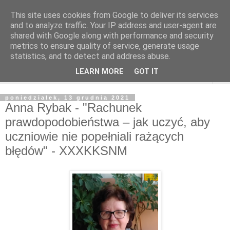
This site uses cookies from Google to deliver its services
and to analyze traffic. Your IP address and user-agent are
shared with Google along with performance and security
metrics to ensure quality of service, generate usage
statistics, and to detect and address abuse.
LEARN MORE
GOT IT
▼
poniedziałek, 13 grudnia 2021
Anna Rybak - "Rachunek
prawdopodobieństwa – jak uczyć, aby
uczniowie nie popełniali rażących
błędów" - XXXKKSNM